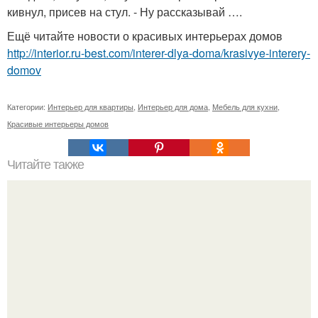
кивнул, присев на стул. - Ну рассказывай ….
Ещё читайте новости о красивых интерьерах домов
http://interior.ru-best.com/interer-dlya-doma/krasivye-interery-
domov
Категории:
Интерьер для квартиры
,
Интерьер для дома
,
Мебель для кухни
,
Красивые интерьеры домов
Читайте также
Почему все не так как хочется.