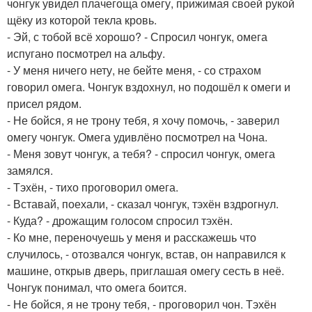
чонгук увидел плачегоща омегу, прижимая своей рукой
щёку из которой текла кровь.
- Эй, с тобой всё хорошо? - Спросил чонгук, омега
испугано посмотрел на альфу.
- У меня ничего нету, не бейте меня, - со страхом
говорил омега. Чонгук вздохнул, но подошёл к омеги и
присел рядом.
- Не бойся, я не трону тебя, я хочу помочь, - заверил
омегу чонгук. Омега удивлёно посмотрел на Чона.
- Меня зовут чонгук, а тебя? - спросил чонгук, омега
замялся.
- Тэхён, - тихо проговорил омега.
- Вставай, поехали, - сказал чонгук, тэхён вздрогнул.
- Куда? - дрожащим голосом спросил тэхён.
- Ко мне, переночуешь у меня и расскажешь что
случилось, - отозвался чонгук, встав, он направился к
машине, открыв дверь, приглашая омегу сесть в неё.
Чонгук понимал, что омега боится.
- Не бойся, я не трону тебя, - проговорил чон. Тэхён