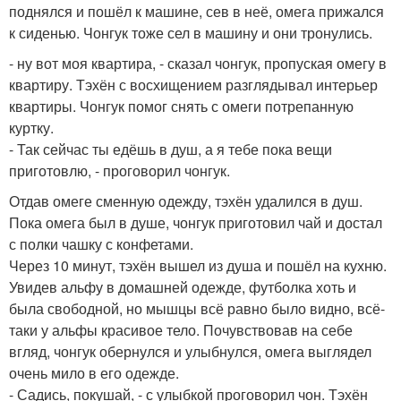
поднялся и пошёл к машине, сев в неё, омега прижался
к сиденью. Чонгук тоже сел в машину и они тронулись.
- ну вот моя квартира, - сказал чонгук, пропуская омегу в
квартиру. Тэхён с восхищением разглядывал интерьер
квартиры. Чонгук помог снять с омеги потрепанную
куртку.
- Так сейчас ты едёшь в душ, а я тебе пока вещи
приготовлю, - проговорил чонгук.
Отдав омеге сменную одежду, тэхён удалился в душ.
Пока омега был в душе, чонгук приготовил чай и достал
с полки чашку с конфетами.
Через 10 минут, тэхён вышел из душа и пошёл на кухню.
Увидев альфу в домашней одежде, футболка хоть и
была свободной, но мышцы всё равно было видно, всё-
таки у альфы красивое тело. Почувствовав на себе
вгляд, чонгук обернулся и улыбнулся, омега выглядел
очень мило в его одежде.
- Садись, покушай, - с улыбкой проговорил чон. Тэхён