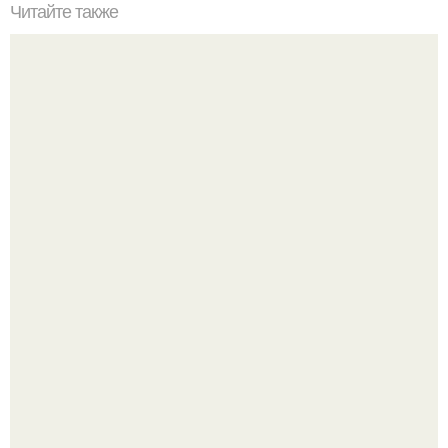
Читайте также
Вертикальная или горизонтальная плитка в ванной.
Горизонтальная или вертикальная укладка плитки: так ли
это важно
Привет всем дизайнерам интерьеров и не только!