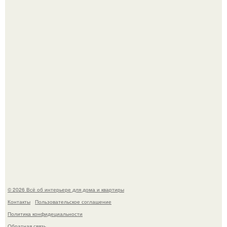
Преображение в ванной на ул. генерала Григорова, д.
36!
Литературная Москва. Дома - музеи писателей.
© 2026 Всё об интерьере для дома и квартиры
Контакты
Пользовательское соглашение
Политика конфидециальности
Обратная связь