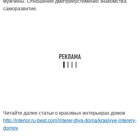
мужчины. Отношения дмитрийустименко знакомства
саморазвитие.
Читайте далее статьи о красивых интерьерах домов
http://interior.ru-best.com/interer-dlya-doma/krasivye-interery-
domov