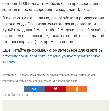
октября 1988 года автомобилю были присвоена одна
золотая и восемь серебряных медалей Вднх Ссср.
В июле 2012 г. вышла модель "Арбата" в рамках серии
автолегенды Ссср издательского дома деагостини.
Курьёз: на данной масштабной модели лючок бензобака
выполнен не , внимание, только с левой, но и с правой
стороны корпуса (т. е. прямо на двери.
Ещё читайте информацию об интерьере для квартиры
http://interior.ru-best.com/interer-dlya-kvartiry/interer-dlya-
kvartiry
Категории:
Интерьер дома внутри
,
Дизайн интерьера дома
,
Интерьер для
квартиры
,
Интерьер панельных домов
,
Интерьер для дома
Читайте также