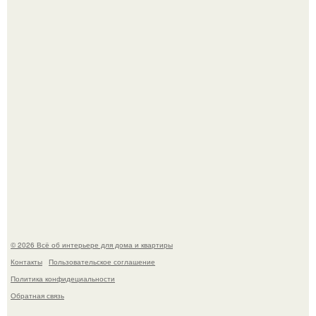
Три года назад мы купили борщевичное поле и
придумали мечту!
Преображение в ванной на ул. генерала Григорова, д.
36!
© 2026 Всё об интерьере для дома и квартиры
Контакты
Пользовательское соглашение
Политика конфидециальности
Обратная связь