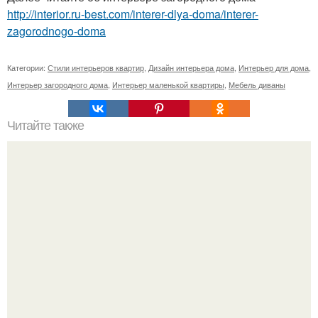
http://interior.ru-best.com/interer-dlya-doma/interer-
zagorodnogo-doma
Категории:
Стили интерьеров квартир
,
Дизайн интерьера дома
,
Интерьер для дома
,
Интерьер загородного дома
,
Интерьер маленькой квартиры
,
Мебель диваны
Читайте также
Краска для керамики.