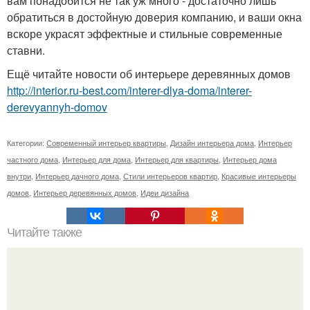
вам понадобится не так уж много - достаточно лишь
обратиться в достойную доверия компанию, и ваши окна
вскоре украсят эффектные и стильные современные
ставни.
Ещё читайте новости об интерьере деревянных домов
http://interior.ru-best.com/interer-dlya-doma/interer-
derevyannyh-domov
Категории:
Современный интерьер квартиры
,
Дизайн интерьера дома
,
Интерьер
частного дома
,
Интерьер для дома
,
Интерьер для квартиры
,
Интерьер дома
внутри
,
Интерьер дачного дома
,
Стили интерьеров квартир
,
Красивые интерьеры
домов
,
Интерьер деревянных домов
,
Идеи дизайна
Читайте также