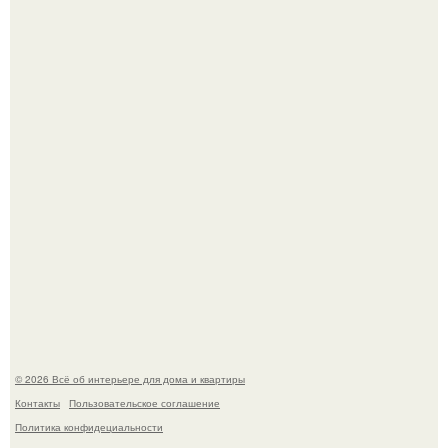
Это жилой комплекс в Париже, в пригороде нуази - ле -
гран.
Опишите интерьер кухни в 2-3 словах.
© 2026 Всё об интерьере для дома и квартиры
Контакты
Пользовательское соглашение
Политика конфидециальности