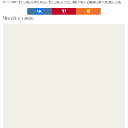
Категории:
Интерьер для дома
,
Интерьер частного дома
,
Интерьер для квартиры
Читайте также
Ремонт в ванной: на чем сэкономить?
Откуда у дизайнера так много идей?