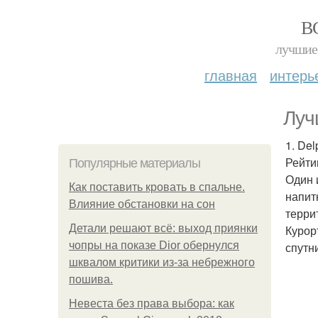
В
лучшие 
главная
интерь
Луч
1. Del
Рейтин
Популярные материалы
Один 
Как поставить кровать в спальне.
напит
Влияние обстановки на сон
терри
Детали решают всё: выход приянки
Курор
чопры на показе Dior обернулся
спутн
шквалом критики из-за небрежного
пошива.
Невеста без права выбора: как