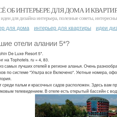
СЁ ОБ ИНТЕРЬЕРЕ ДЛЯ ДОМА И КВАРТИ
идеи для дизайна интерьера, полезные советы, интересны
ер для дома
интерьер для квартиры
идеи ди
шие отели алании 5*?
phin De Luxe Resort 5*.
г на Tophotels. ru = 4, 83.
из самых лучших отелей в регионе аланья. Очень разнообр
ков по системе "Ультра все Включено". Уютные номера, оф
тория.
т среди пальм и красочных садов расположен. Здесь вам пр
иковым телевидением. В отеле есть открытый бассейн с во