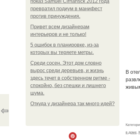
показ Samuel Cirnansck 2012 года
превратил подиум в манифест
против принуждения.
Привет всем дизайнерам
интерьеров и не только!
5 ошибок в планировке, из-за
которых вы теряете метры.
Среди сосен. Этот дом словно
вырос среди деревьев, и жизнь
В оте
здесь течет в собственном ритме -
развл
спокойно, без спешки и лишнего
живым
шума.
Откуда у дизайнера так много идей?
⇦
Категори
в доме
,