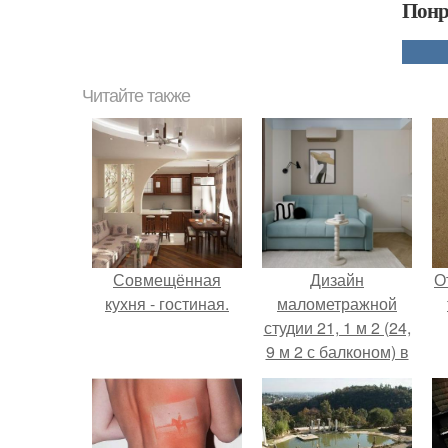
Понр
Читайте также
Совмещённая
Дизайн
О
кухня - гостиная.
малометражной
студии 21, 1 м 2 (24,
9 м 2 с балконом) в
Краснодаре.