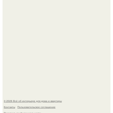
Готовясь к поездке, мы листали путеводители по городу
и наткнулись на фотографию белого дворца.
Стало интересно поучаствовать в этом флешмобе -
Artvsartist, хоть он не совсем про рукоделие, а больше
про живопись, рисунок.
© 2026 Всё об интерьере для дома и квартиры
Контакты
Пользовательское соглашение