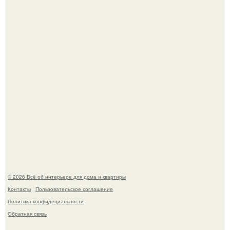
Эко - панно "Песочный Берег":
Стильная квартира в светлых приятных тонах.
© 2026 Всё об интерьере для дома и квартиры
Контакты
Пользовательское соглашение
Политика конфидециальности
Обратная связь