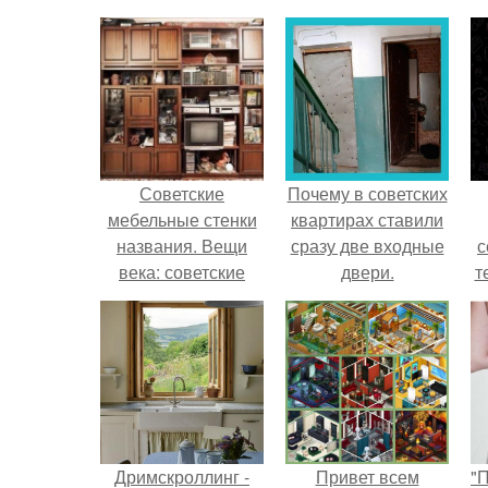
Советские
Почему в советских
мебельные стенки
квартирах ставили
названия. Вещи
сразу две входные
с
века: советские
двери.
т
стенки 80-х.
Дримскроллинг -
Привет всем
"