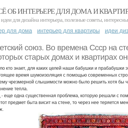
СЁ ОБ ИНТЕРЬЕРЕ ДЛЯ ДОМА И КВАРТИ
идеи для дизайна интерьера, полезные советы, интересны
ер для дома
интерьер для квартиры
идеи ди
етский союз. Во времена Ссср на ст
оторых старых домах и квартирах он
ло кто знает, для каких целей наши бабушки и прабабушки э
тоящее время шумоизоляция с помощью современных стро
ему чрезмерной слышимости можно было решить хотя бы ч
нение тепла.
 - еще одна существенная проблема, которую решали с пом
этот предмет быта висит на стене, то через нее теряется ме
ж.