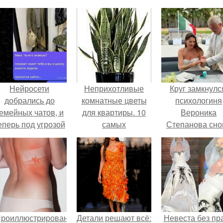
Нейросети
Неприхотливые
Круг замкнулс
добрались до
комнатные цветы
психологиня
емейных чатов, и
для квартиры. 10
Вероника
еперь под угрозой
самых
Степанова сно
мамины нервы.
неприхотливых
вышла замуж 
комнатных
собственног
растений или цветы
бывшего мужа
для лентяя.
Проиллюстрированные
Детали решают всё:
Невеста без пр