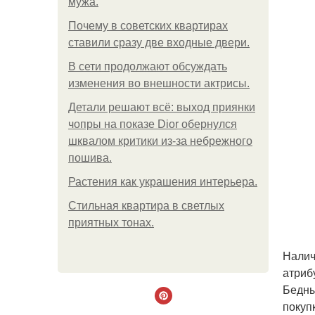
мужа.
Почему в советских квартирах
ставили сразу две входные двери.
В сети продолжают обсуждать
изменения во внешности актрисы.
Детали решают всё: выход приянки
чопры на показе Dior обернулся
шквалом критики из-за небрежного
пошива.
Растения как украшения интерьера.
Стильная квартира в светлых
приятных тонах.
Налич
атриб
Бедны
покуп