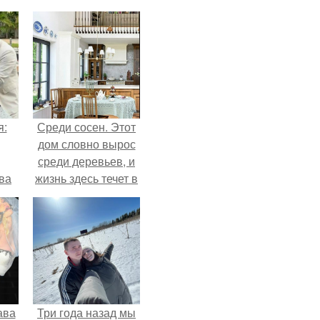
я:
Среди сосен. Этот
дом словно вырос
среди деревьев, и
ва
жизнь здесь течет в
за
собственном ритме
о
- спокойно, без
.
спешки и лишнего
шума.
ава
Три года назад мы