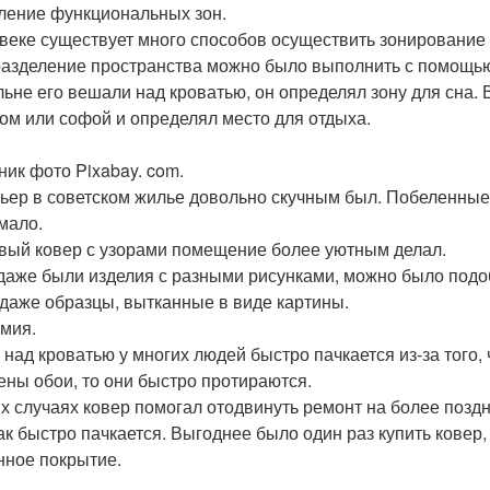
ление функциональных зон.
 веке существует много способов осуществить зонирование 
разделение пространства можно было выполнить с помощью
льне его вешали над кроватью, он определял зону для сна. 
ом или софой и определял место для отдыха.
ник фото Pixabay. com.
ьер в советском жилье довольно скучным был. Побеленные 
мало.
вый ковер с узорами помещение более уютным делал.
даже были изделия с разными рисунками, можно было подо
даже образцы, вытканные в виде картины.
мия.
 над кроватью у многих людей быстро пачкается из-за того, 
ены обои, то они быстро протираются.
их случаях ковер помогал отодвинуть ремонт на более поздни
так быстро пачкается. Выгоднее было один раз купить ковер
нное покрытие.