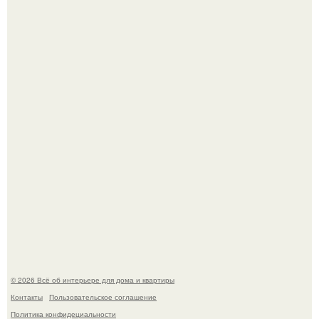
Преображение в ванной на ул. генерала Григорова, д.
36!
Это жилой комплекс в Париже, в пригороде нуази - ле -
гран.
© 2026 Всё об интерьере для дома и квартиры
Контакты
Пользовательское соглашение
Политика конфидециальности