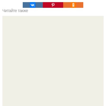
Читайте также
Кирпичная стена - объект притяжения взглядов в вашей
квартире!
В сети продолжают обсуждать изменения во внешности