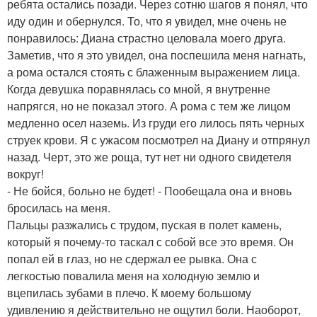
ребята остались позади. Через сотню шагов я понял, что
иду один и обернулся. То, что я увидел, мне очень не
понравилось: Диана страстно целовала моего друга.
Заметив, что я это увидел, она поспешила меня нагнать,
а рома остался стоять с блаженным выражением лица.
Когда девушка поравнялась со мной, я внутренне
напрягся, но не показал этого. А рома с тем же лицом
медленно осел наземь. Из груди его лилось пять черных
струек крови. Я с ужасом посмотрел на Диану и отпрянул
назад. Черт, это же роща, тут нет ни одного свидетеля
вокруг!
- Не бойся, больно не будет! - Пообещала она и вновь
бросилась на меня.
Пальцы разжались с трудом, пуская в полет камень,
который я почему-то таскал с собой все это время. Он
попал ей в глаз, но не сдержал ее рывка. Она с
легкостью повалила меня на холодную землю и
вцепилась зубами в плечо. К моему большому
удивлению я действительно не ощутил боли. Наоборот,