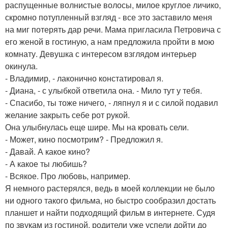
распущенные волнистые волосы, милое круглое личико,
скромно потупленный взгляд - все это заставило меня
на миг потерять дар речи. Мама пригласила Петровича с
его женой в гостиную, а нам предложила пройти в мою
комнату. Девушка с интересом взглядом интерьер
окинула.
- Владимир, - лаконично констатировал я.
- Диана, - с улыбкой ответила она. - Мило тут у тебя.
- Спасибо, ты тоже ничего, - ляпнул я и с силой подавил
желание закрыть себе рот рукой.
Она улыбнулась еще шире. Мы на кровать сели.
- Может, кино посмотрим? - Предложил я.
- Давай. А какое кино?
- А какое ты любишь?
- Всякое. Про любовь, например.
Я немного растерялся, ведь в моей коллекции не было
ни одного такого фильма, но быстро сообразил достать
планшет и найти подходящий фильм в интернете. Судя
по звукам из гостиной, родители уже успели дойти до