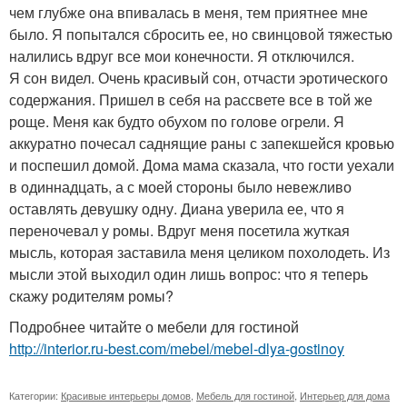
чем глубже она впивалась в меня, тем приятнее мне
было. Я попытался сбросить ее, но свинцовой тяжестью
налились вдруг все мои конечности. Я отключился.
Я сон видел. Очень красивый сон, отчасти эротического
содержания. Пришел в себя на рассвете все в той же
роще. Меня как будто обухом по голове огрели. Я
аккуратно почесал саднящие раны с запекшейся кровью
и поспешил домой. Дома мама сказала, что гости уехали
в одиннадцать, а с моей стороны было невежливо
оставлять девушку одну. Диана уверила ее, что я
переночевал у ромы. Вдруг меня посетила жуткая
мысль, которая заставила меня целиком похолодеть. Из
мысли этой выходил один лишь вопрос: что я теперь
скажу родителям ромы?
Подробнее читайте о мебели для гостиной
http://interior.ru-best.com/mebel/mebel-dlya-gostinoy
Категории:
Красивые интерьеры домов
,
Мебель для гостиной
,
Интерьер для дома