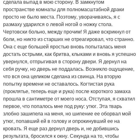
сделала выпад в мою сторону. В замкнутом
пространстве комнаты для полномасштабной драки
просто не было места. Поэтому, уворачиваясь, я с
размаху ударился о левой ногой о ножку стола.
Чертовски больно, между прочим! Я даже вскрикнул от
боли, но никто из старших не отреагировал, что странно.
Она с еще большей яростью вновь попыталась меня
достать острыми, как бритва, клыками и вновь я успешно
увернулся, отпрыгивая в сторону двери. Я дернул на
себя ручку, но дверь не поддалась. Возникло ощущение,
что вся она целиком сделана из свинца. На вторую
попытку времени не оставалось. Когтистая рука
(проклятье, теперь еще и рука) после короткого замаха
прошла в сантиметре от моего носа. Отступая, я схватил
первое, что попалось мне под руку: утюг. Эта тварь
злобно зашипела на меня, но шипение ее оборвал мой
утюг, попавший ей в голову и опрокинувший ее на
кровать. Я еще раз дернул дверь и, не добившись
результата, бросился к окну. Секунда на то, чтобы