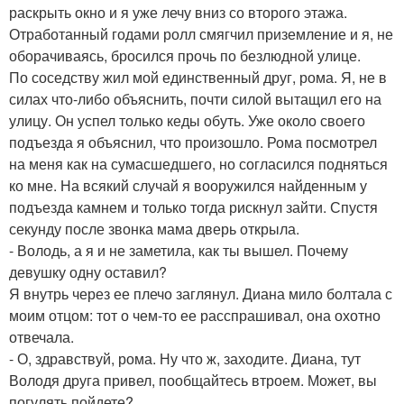
раскрыть окно и я уже лечу вниз со второго этажа.
Отработанный годами ролл смягчил приземление и я, не
оборачиваясь, бросился прочь по безлюдной улице.
По соседству жил мой единственный друг, рома. Я, не в
силах что-либо объяснить, почти силой вытащил его на
улицу. Он успел только кеды обуть. Уже около своего
подъезда я объяснил, что произошло. Рома посмотрел
на меня как на сумасшедшего, но согласился подняться
ко мне. На всякий случай я вооружился найденным у
подъезда камнем и только тогда рискнул зайти. Спустя
секунду после звонка мама дверь открыла.
- Володь, а я и не заметила, как ты вышел. Почему
девушку одну оставил?
Я внутрь через ее плечо заглянул. Диана мило болтала с
моим отцом: тот о чем-то ее расспрашивал, она охотно
отвечала.
- О, здравствуй, рома. Ну что ж, заходите. Диана, тут
Володя друга привел, пообщайтесь втроем. Может, вы
погулять пойдете?