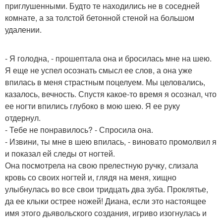
приглушенными. Будто те находились не в соседней
комнате, а за толстой бетонной стеной на большом
удалении.
- Я голодна, - прошептала она и бросилась мне на шею.
Я еще не успел осознать смысл ее слов, а она уже
впилась в меня страстным поцелуем. Мы целовались,
казалось, вечность. Спустя какое-то время я осознал, что
ее ногти впились глубоко в мою шею. Я ее руку
отдернул.
- Тебе не понравилось? - Спросила она.
- Извини, ты мне в шею впилась, - виновато промолвил я
и показал ей следы от ногтей.
Она посмотрела на свою прелестную ручку, слизала
кровь со своих ногтей и, глядя на меня, хищно
улыбнулась во все свои тридцать два зуба. Проклятье,
да ее клыки острее ножей! Диана, если это настоящее
имя этого дьявольского создания, игриво изогнулась и