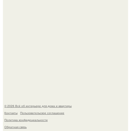
Откуда у дизайнера так много идей?
Дримскроллинг - новый формат мечтательности.
© 2026 Всё об интерьере для дома и квартиры
Контакты
Пользовательское соглашение
Политика конфидециальности
Обратная связь