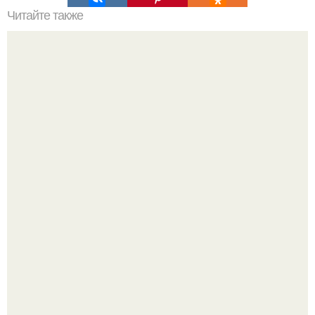
Читайте также
Лучшие события в Санкт-петербурге (афиша на август
2015).
В июле 1959 года в Москве, в парке "Сокольники",
открылась американская национальная выставка.