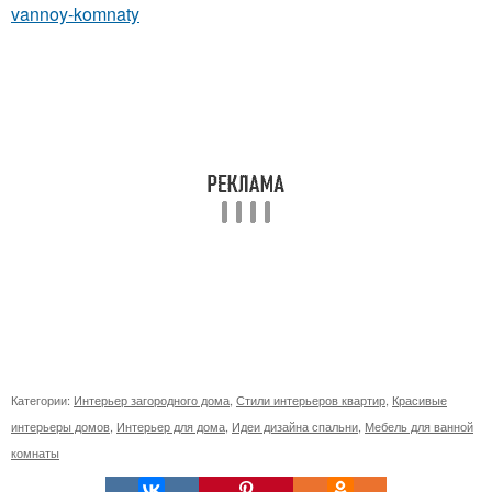
vannoy-komnaty
Категории:
Интерьер загородного дома
,
Стили интерьеров квартир
,
Красивые
интерьеры домов
,
Интерьер для дома
,
Идеи дизайна спальни
,
Мебель для ванной
комнаты