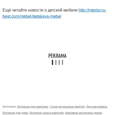
Ещё читайте новости о детской мебели
http://interior.ru-
best.com/mebel/detskaya-mebel
Категории:
Интерьер для квартиры
,
Стили интерьеров квартир
,
Детская мебель
,
Интерьер для дома
,
Интерьер зала в квартире
,
Красивые интерьеры домов