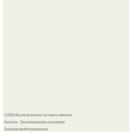
Дримскроллинг - новый формат мечтательности.
5 ошибок в планировке, из-за которых вы теряете метры.
© 2026 Всё об интерьере для дома и квартиры
Контакты
Пользовательское соглашение
Политика конфидециальности