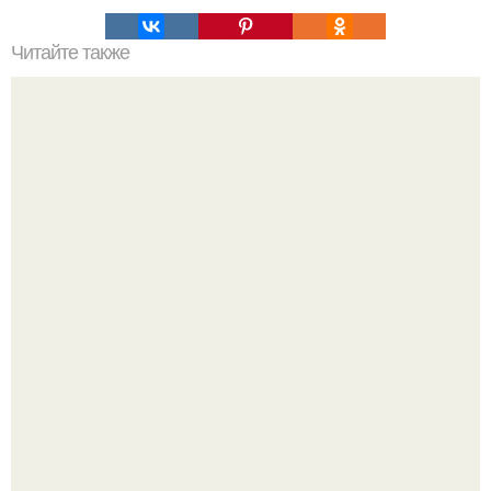
Читайте также
Почему не рекомендуется вешать зеркало напротив
парадной двери?