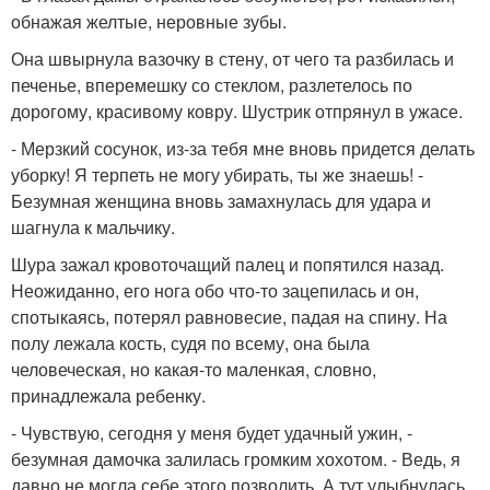
обнажая желтые, неровные зубы.
Она швырнула вазочку в стену, от чего та разбилась и
печенье, вперемешку со стеклом, разлетелось по
дорогому, красивому ковру. Шустрик отпрянул в ужасе.
- Мерзкий сосунок, из-за тебя мне вновь придется делать
уборку! Я терпеть не могу убирать, ты же знаешь! -
Безумная женщина вновь замахнулась для удара и
шагнула к мальчику.
Шура зажал кровоточащий палец и попятился назад.
Неожиданно, его нога обо что-то зацепилась и он,
спотыкаясь, потерял равновесие, падая на спину. На
полу лежала кость, судя по всему, она была
человеческая, но какая-то маленкая, словно,
принадлежала ребенку.
- Чувствую, сегодня у меня будет удачный ужин, -
безумная дамочка залилась громким хохотом. - Ведь, я
давно не могла себе этого позволить. А тут улыбнулась