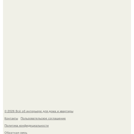
Откуда у дизайнера так много идей?
"Проиллюстрированные Люди": Томас майландер
превратил солнечные ожоги в арт - объект.
© 2026 Всё об интерьере для дома и квартиры
Контакты
Пользовательское соглашение
Политика конфидециальности
Обратная связь