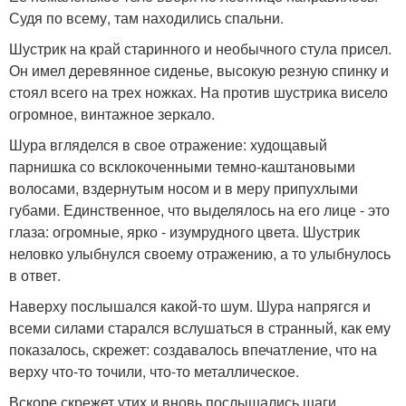
Судя по всему, там находились спальни.
Шустрик на край старинного и необычного стула присел.
Он имел деревянное сиденье, высокую резную спинку и
стоял всего на трех ножках. На против шустрика висело
огромное, винтажное зеркало.
Шура вгляделся в свое отражение: худощавый
парнишка со всклокоченными темно-каштановыми
волосами, вздернутым носом и в меру припухлыми
губами. Единственное, что выделялось на его лице - это
глаза: огромные, ярко - изумрудного цвета. Шустрик
неловко улыбнулся своему отражению, а то улыбнулось
в ответ.
Наверху послышался какой-то шум. Шура напрягся и
всеми силами старался вслушаться в странный, как ему
показалось, скрежет: создавалось впечатление, что на
верху что-то точили, что-то металлическое.
Вскоре скрежет утих и вновь послышались шаги.