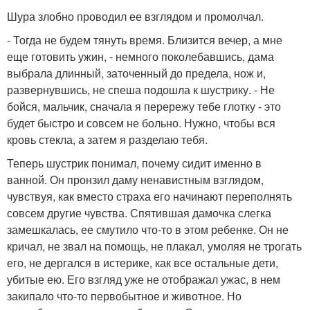
Шура злобно проводил ее взглядом и промолчал.
- Тогда не будем тянуть время. Близится вечер, а мне
еще готовить ужин, - немного поколебавшись, дама
выбрала длинный, заточенный до предела, нож и,
развернувшись, не спеша подошла к шустрику. - Не
бойся, мальчик, сначала я перережу тебе глотку - это
будет быстро и совсем не больно. Нужно, чтобы вся
кровь стекла, а затем я разделаю тебя.
Теперь шустрик понимал, почему сидит именно в
ванной. Он пронзил даму ненавистным взглядом,
чувствуя, как вместо страха его начинают переполнять
совсем другие чувства. Спятившая дамочка слегка
замешкалась, ее смутило что-то в этом ребенке. Он не
кричал, не звал на помощь, не плакал, умоляя не трогать
его, не дергался в истерике, как все остальные дети,
убитые ею. Его взгляд уже не отображал ужас, в нем
закипало что-то первобытное и животное. Но