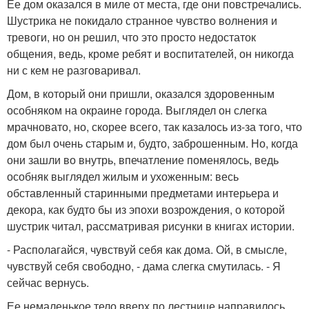
Ее дом оказался в миле от места, где они повстречались.
Шустрика не покидало странное чувство волнения и
тревоги, но он решил, что это просто недостаток
общения, ведь, кроме ребят и воспитателей, он никогда
ни с кем не разговаривал.
Дом, в который они пришли, оказался здоровенным
особняком на окраине города. Выглядел он слегка
мрачновато, но, скорее всего, так казалось из-за того, что
дом был очень старым и, будто, заброшенным. Но, когда
они зашли во внутрь, впечатление поменялось, ведь
особняк выглядел жилым и ухоженным: весь
обставленный старинными предметами интерьера и
декора, как будто бы из эпохи возрождения, о которой
шустрик читал, рассматривая рисунки в книгах истории.
- Располагайся, чувствуй себя как дома. Ой, в смысле,
чувствуй себя свободно, - дама слегка смутилась. - Я
сейчас вернусь.
Ее немаленькое тело вверх по лестнице направилось.