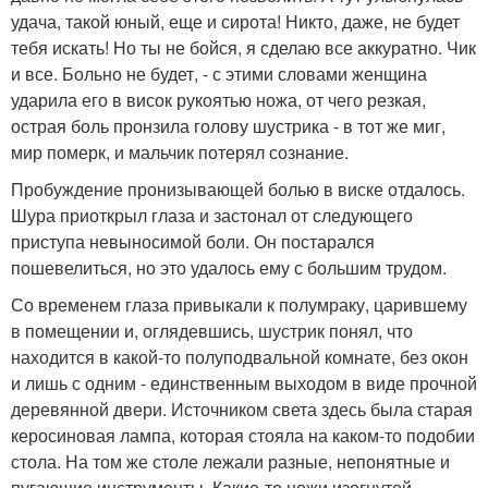
удача, такой юный, еще и сирота! Никто, даже, не будет
тебя искать! Но ты не бойся, я сделаю все аккуратно. Чик
и все. Больно не будет, - с этими словами женщина
ударила его в висок рукоятью ножа, от чего резкая,
острая боль пронзила голову шустрика - в тот же миг,
мир померк, и мальчик потерял сознание.
Пробуждение пронизывающей болью в виске отдалось.
Шура приоткрыл глаза и застонал от следующего
приступа невыносимой боли. Он постарался
пошевелиться, но это удалось ему с большим трудом.
Со временем глаза привыкали к полумраку, царившему
в помещении и, оглядевшись, шустрик понял, что
находится в какой-то полуподвальной комнате, без окон
и лишь с одним - единственным выходом в виде прочной
деревянной двери. Источником света здесь была старая
керосиновая лампа, которая стояла на каком-то подобии
стола. На том же столе лежали разные, непонятные и
пугающие инструменты. Какие-то ножи изогнутой