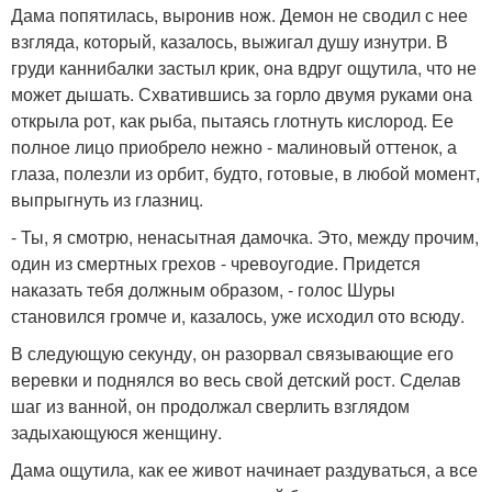
Дама попятилась, выронив нож. Демон не сводил с нее
взгляда, который, казалось, выжигал душу изнутри. В
груди каннибалки застыл крик, она вдруг ощутила, что не
может дышать. Схватившись за горло двумя руками она
открыла рот, как рыба, пытаясь глотнуть кислород. Ее
полное лицо приобрело нежно - малиновый оттенок, а
глаза, полезли из орбит, будто, готовые, в любой момент,
выпрыгнуть из глазниц.
- Ты, я смотрю, ненасытная дамочка. Это, между прочим,
один из смертных грехов - чревоугодие. Придется
наказать тебя должным образом, - голос Шуры
становился громче и, казалось, уже исходил ото всюду.
В следующую секунду, он разорвал связывающие его
веревки и поднялся во весь свой детский рост. Сделав
шаг из ванной, он продолжал сверлить взглядом
задыхающуюся женщину.
Дама ощутила, как ее живот начинает раздуваться, а все