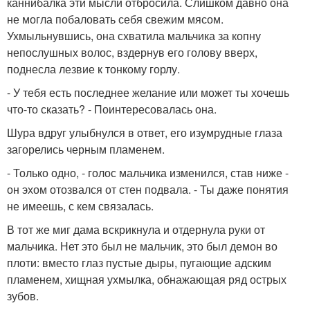
каннибалка эти мысли отбросила. Слишком давно она
не могла побаловать себя свежим мясом.
Ухмыльнувшись, она схватила мальчика за копну
непослушных волос, вздернув его голову вверх,
поднесла лезвие к тонкому горлу.
- У тебя есть последнее желание или может ты хочешь
что-то сказать? - Поинтересовалась она.
Шура вдруг улыбнулся в ответ, его изумрудные глаза
загорелись черным пламенем.
- Только одно, - голос мальчика изменился, став ниже -
он эхом отозвался от стен подвала. - Ты даже понятия
не имеешь, с кем связалась.
В тот же миг дама вскрикнула и отдернула руки от
мальчика. Нет это был не мальчик, это был демон во
плоти: вместо глаз пустые дыры, пугающие адским
пламенем, хищная ухмылка, обнажающая ряд острых
зубов.