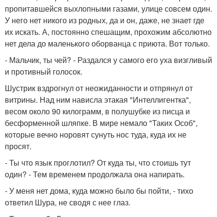
пропитавшейся выхлопными газами, улице совсем один.
У него нет никого из родных, да и он, даже, не знает где
их искать. А, постоянно спешащим, прохожим абсолютно
нет дела до маленького оборванца с приюта. Вот только.
- Мальчик, ты чей? - Раздался у самого его уха визгливый
и противный голосок.
Шустрик вздрогнул от неожиданности и отпрянул от
витрины. Над ним нависла этакая "Интеллигентка",
весом около 90 килограмм, в полушубке из писца и
бесформенной шляпке. В мире немало "Таких Особ",
которые вечно норовят сунуть нос туда, куда их не
просят.
- Ты что язык проглотил? От куда ты, что стоишь тут
один? - Тем временем продолжала она напирать.
- У меня нет дома, куда можно было бы пойти, - тихо
ответил Шура, не сводя с нее глаз.