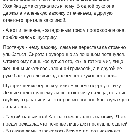
Хозяйка дома спускалась к нему. В одной руке она
держала маленькую вазочку с печеньем, а другую
отчего-то прятала за спиной.
- А вот и печенье, - загадочным тоном проговорила она,
приближаясь к шустрику.
Протянув к нему вазочку, дама не переставала странно
улыбаться. Сирота неуверенно за печеньем потянулся.
Стоило ему лишь коснуться его, как, в тот же миг, лицо
женщины исказилось злобной гримасой, а в другой ее
руке блеснуло лезвие здоровенного кухонного ножа.
Шустрик неимоверным усилием успел отдернуть руку.
Лезвие полоснуло ему лишь по кончику пальца, оставив
глубокую царапину, из которой мгновенно брызнула ярко
- алая кровь.
- Гадкий мальчишка! Как ты смеешь злить мамочку! Я же
предупреждала, что печенье лишь для послушных детей!
- В глазах дамы отражалось безумство, рот исказился,