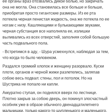
ее органы враз отозвались дикой болью, но закричать
она не могла. Она становилась все больше и больше,
приобретая просто гигантские размеры. Из ее рта
потекла черная пенистая жидкость, она же потекла по ее
ногам с низу. Кашляющими и булькающими звуками,
черная субстанция все наполняла ее, излишки
выливались из всех отверстий, заполняя собой большую
часть подвального пола.
- Встретимся в аду, - Шура усмехнулся, наблюдая за тем,
что когда-то было человеком.
Раздался громкий хлопок и женщину разорвало. Куски
плоти, органов и черной жижи разлетелись, заляпав
собою весь подвал: стены, пол и потолок. Но на
Шустрика не попало ни капли.
Аккуратно ступая, он поднялся вверх по лестнице.
Плотно закрыв за собою дверь, он покинул злосчастный
особняк уже в образе обычного двенадцатилетнего
мальчишки, только какого-то щупленького и маленького,