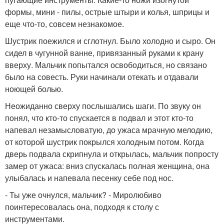
формы, мини - пилы, острые штыри и колья, шприцы и
еще что-то, совсем незнакомое.
Шустрик поежился и сглотнул. Было холодно и сыро. Он
сидел в чугунной ванне, привязанный руками к крану
вверху. Мальчик попытался освободиться, но связано
было на совесть. Руки начинали отекать и отдавали
ноющей болью.
Неожиданно сверху послышались шаги. По звуку он
понял, что кто-то спускается в подвал и этот кто-то
напевал незамысловатую, до ужаса мрачную мелодию,
от которой шустрик покрылся холодным потом. Когда
дверь подвала скрипнула и открылась, мальчик попросту
замер от ужаса: вниз спускалась полная женщина, она
улыбалась и напевала песенку себе под нос.
- Ты уже очнулся, мальчик? - Миролюбиво
поинтересовалась она, подходя к столу с
инструментами.