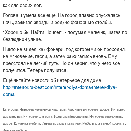
как для своих лет.
Голова шумела все еще. На город плавно опускалась
ночь, зажигая звезды и редкие фонарные столбы.
"Хорошо бы Найти Ночлег", - подумал мальчик, шагая по
безлюдной улице.
Никто не видел, как фонари, под которыми он проходил,
на мгновение, гасли, а затем зажигались вновь. Ему
предстоял не легкий путь. Но он верил, что у него все
получится. Теперь получится.
Ещё читайте новости об интерьере для дома
http://interior.ru-best.com/interer-dlya-doma/interer-dlya-
doma
Категории:
Интерьер маленькой квартиры
,
Красивые интерьеры домов
,
Интерьер
дома внутри
,
Интерьер для дома
,
Идеи дизайна спальни
,
Интерьер деревянных
домов
,
Кухонная мебель
,
Интерьер зала в квартире
,
Мебель для ванной комнаты
,
Детская мебель