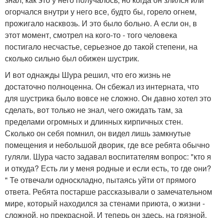
огорчался внутри у него все, будто бы, горело огнем,
прожигало насквозь. И это было больно. А если он, в
этот момент, смотрел на кого-то - того человека
постигало несчастье, серьезное до такой степени, на
сколько сильно был обижен шустрик.
И вот однажды Шура решил, что его жизнь не
достаточно полноценна. Он сбежал из интерната, что
для шустрика было вовсе не сложно. Он давно хотел это
сделать, вот только не знал, чего ожидать там, за
пределами огромных и длинных кирпичных стен.
Сколько он себя помнил, он видел лишь замкнутые
помещения и небольшой дворик, где все ребята обычно
гуляли. Шура часто задавал воспитателям вопрос: "кто я
и откуда? Есть ли у меня родные и если есть, то где они?
" Те отвечали односкладно, пытаясь уйти от прямого
ответа. Ребята постарше рассказывали о замечательном
мире, который находился за стенами приюта, о жизни -
сложной, но прекрасной. И теперь он здесь, на грязной,