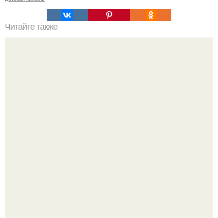
Читайте также
Что нельзя хранить дома по фен - шуй?
Разноцветная керамическая плитка как украшение