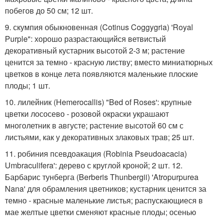
побегов до 50 см; 12 шт.
9. скумпия обыкновенная (Cotinus Coggygria) 'Royal
Purple": хорошо разрастающийся ветвистый
декоративный кустарник высотой 2-3 м; растение
ценится за темно - красную листву; вместо миниатюрных
цветков в конце лета появляются маленькие плоские
плоды; 1 шт.
10. лилейник (Hemerocallis) "Bed of Roses': крупные
цветки лососево - розовой окраски украшают
многолетник в августе; растение высотой 60 см с
листьями, как у декоративных злаковых трав; 25 шт.
11. робиния псевдоакация (Robinia Pseudoacacia)
Umbraculifera': дерево с круглой кроной; 2 шт. 12.
Барбарис тунберга (Berberis Thunbergii) 'Atropurpurea
Nana' для обрамления цветников; кустарник ценится за
темно - красные маленькие листья; распускающиеся в
мае желтые цветки сменяют красные плоды; осенью