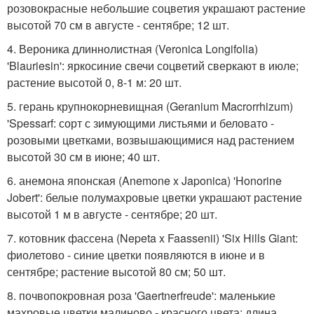
розовокрасные небольшие соцветия украшают растение
высотой 70 см в августе - сентябре; 12 шт.
4. Вероника длиннолистная (Veronica Longifolia)
'Blauriesin': яркосиние свечи соцветий сверкают в июле;
растение высотой 0, 8-1 м: 20 шт.
5. герань крупнокорневищная (Geranium Macrorrhizum)
'Spessarf: сорт с зимующими листьями и беловато -
розовыми цветками, возвышающимися над растением
высотой 30 см в июне; 40 шт.
6. анемона японская (Anemone x Japonica) 'Honorine
Jobert': белые полумахровые цветки украшают растение
высотой 1 м в августе - сентябре; 20 шт.
7. котовник фассена (Nepeta x Faassenii) 'Six Hills Giant:
фиолетово - синие цветки появляются в июне и в
сентябре; растение высотой 80 см; 50 шт.
8. почвопокровная роза 'Gaertnerfreude': маленькие
махровые цветки малиново - красного цвета; длина