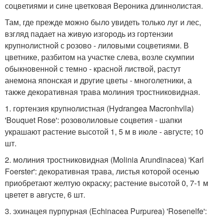
соцветиями и сине цветковая Вероника длиннолистая.
Там, где прежде можно было увидеть только луг и лес,
взгляд падает на живую изгородь из гортензии
крупнолистной с розово - лиловыми соцветиями. В
цветнике, разбитом на участке слева, возле скумпии
обыкновенной с темно - красной листвой, растут
анемона японская и другие цветы - многолетники, а
также декоративная трава молиния тростниковидная.
1. гортензия крупнолистная (Hydrangea Macronhvlla)
'Bouquet Rose': розоволиловые соцветия - шапки
украшают растение высотой 1, 5 м в июле - августе; 10
шт.
2. молиния тростниковидная (Molinia Arundinacea) 'Karl
Foerster': декоративная трава, листья которой осенью
приобретают желтую окраску; растение высотой 0, 7-1 м
цветет в августе, 6 шт.
3. эхинацея пурпурная (Echinacea Purpurea) 'Rosenelfe':