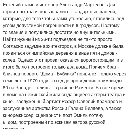
Евгений стамо и инженер Александр Маркелов. Для
строительства использовались стандартные панели,
которые, для того чтобы замкнуть кольцо, ставились под
углом допустимой погрешности в 6 градусов. Поэтому -
то здания и получились достаточно внушительными.
Найти нужный из 26-ти подъездов не так-то просто.
Согласно задумке архитекторов, в Москве должна была
появиться олимпийская деревня в виде пяти домов -
колец. Однако этот проект оказался дорогостоящим, и в
итоге было построено только два дома. Причем брат -
близнец первого "Дома - Бублика" появился только через
семь лет, в 1979 году, за год до проведения олимпиады -
80 на Западе столицы - в районе Раменки. В свое время
в доме на нежинской жили выдающиеся актеры театра и
кино - заслуженный артист Рсфср Савелий Крамаров и
заслуженная артистка России Галина Беляева, а также
кинорежиссер, сценарист и поэт Эмиль лотяну.
8. дом, построенный по эскизам автора русской
матрешки.