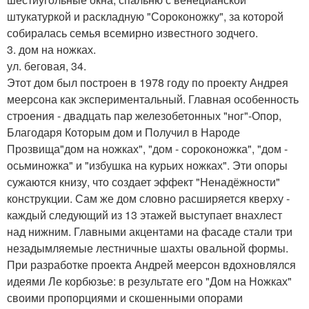
штукатуркой и раскладную "Сороконожку", за которой
собиралась семья всемирно известного зодчего.
3. дом на ножках.
ул. беговая, 34.
Этот дом был построен в 1978 году по проекту Андрея
меерсона как экспериментальный. Главная особенность
строения - двадцать пар железобетонных "ног"-Опор,
Благодаря Которым дом и Получил в Народе
Прозвища"дом на ножках", "дом - сороконожка", "дом -
осьминожка" и "избушка на курьих ножках". Эти опоры
сужаются книзу, что создает эффект "Ненадёжности"
конструкции. Сам же дом словно расширяется кверху -
каждый следующий из 13 этажей выступает внахлест
над нижним. Главными акцентами на фасаде стали три
незадымляемые лестничные шахты овальной формы.
При разработке проекта Андрей меерсон вдохновлялся
идеями Ле корбюзье: в результате его "Дом на Ножках"
своими пропорциями и скошенными опорами