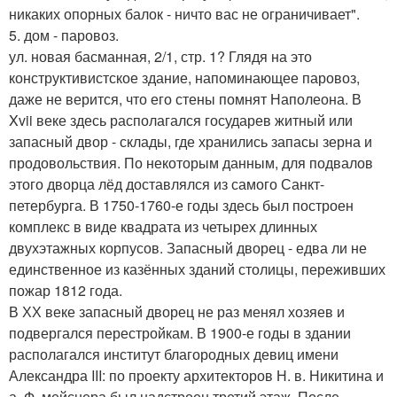
никаких опорных балок - ничто вас не ограничивает".
5. дом - паровоз.
ул. новая басманная, 2/1, стр. 1? Глядя на это
конструктивистское здание, напоминающее паровоз,
даже не верится, что его стены помнят Наполеона. В
Xvii веке здесь располагался государев житный или
запасный двор - склады, где хранились запасы зерна и
продовольствия. По некоторым данным, для подвалов
этого дворца лёд доставлялся из самого Санкт-
петербурга. В 1750-1760-е годы здесь был построен
комплекс в виде квадрата из четырех длинных
двухэтажных корпусов. Запасный дворец - едва ли не
единственное из казённых зданий столицы, переживших
пожар 1812 года.
В ХХ веке запасный дворец не раз менял хозяев и
подвергался перестройкам. В 1900-е годы в здании
располагался институт благородных девиц имени
Александра III: по проекту архитекторов Н. в. Никитина и
а. Ф. мейснера был надстроен третий этаж. После