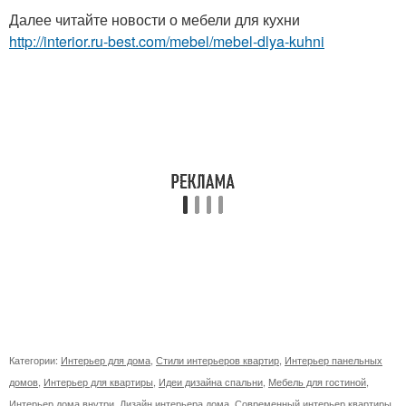
Далее читайте новости о мебели для кухни
http://interior.ru-best.com/mebel/mebel-dlya-kuhni
Категории:
Интерьер для дома
,
Стили интерьеров квартир
,
Интерьер панельных
домов
,
Интерьер для квартиры
,
Идеи дизайна спальни
,
Мебель для гостиной
,
Интерьер дома внутри
,
Дизайн интерьера дома
,
Современный интерьер квартиры
,