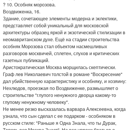
? 10. Особняк морозова.
Воздвиженка, 16.
Здание, сочетающее элементы модерна и эклектики,
представляет собой уникальный для московской
архитектуры образец яркой и экзотической стилизации в
неомавританском духе. Ещё на стадии строительства
особняк Морозова стал объектом насмешливых
разговоров москвичей, сплетен, слухов и критических
газетных публикаций.
Аристократическая Москва морщилась скептически.
Граф лев Николаевич толстой в романе "Воскресение"
дал убийственную характеристику и особняку, и хозяину:
Нехлюдов, проезжая по Воздвиженке, размышляет о
строительстве "глупого ненужного дворца какому-то
глупому ненужному человеку".
Не менее резко высказалась варвара Алексеевна, когда
узнала, что сын сделал с ее подарком - особняком в
русском стиле: "Раньше я Одна Знала, что ты Дурак,
Теперь вся Москва Знает". На все упреки братьев о