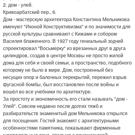
2. дом - улей.
Кривоарбатский пер., 6.
Дом - мастерскую архитектора Константина Мельникова
именуют "Иконой Конструктивизма" и по значимости для
русской культуры сравнивают с Кижами и собором
Василия блаженного. В 1927 году гениальный зодчий
спроектировал "Восьмерку" из врезанных друг в друга
цилиндров, создав в центре Москвы не просто жилой
дома для себя и своей семьи, а пространство, подобного
которому не было в мире. Дом, построенный без
несущих опор и балочных перекрытий, пережил взрыв
фугасной бомбы, был восстановлен после войны и
вошёл во все учебники по архитектуре.
За простоту и экономичность его стали называть "дом -
Улей". Совсем недавно после долгих тяжб и
разбирательств знаменитый дом Мельникова открылся
для посещения. Гостей знакомят с архитектурными
особенностями памятника, показывают фирменные
шестиугольные окна, спальню с венецианской