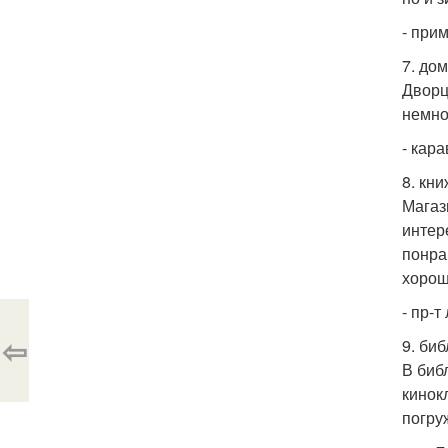
- прим
7. дом
Дворц
немно
- кара
8. кн
Магаз
интер
понра
хорош
- пр-т
⇦
9. би
В биб
кинок
погру