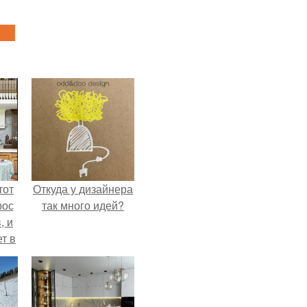
тот
Откуда у дизайнера
рос
так много идей?
, и
ет в
тме
з
его