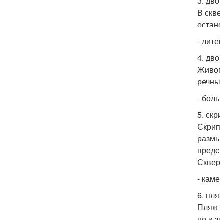
3. дв
В скв
остан
- лите
4. дв
Живоп
речны
- бол
5. ск
Скрип
размы
предс
Сквер
- каме
6. пл
Пляж 
но и 