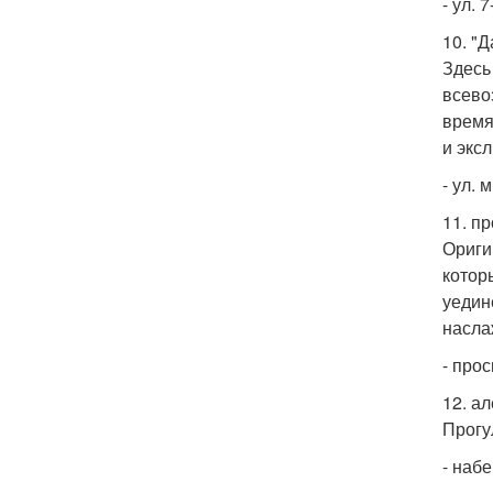
- ул. 
10. "
Здесь
всево
время
и экс
- ул. 
11. п
Ориги
котор
уедин
насла
- прос
12. а
Прогу
- наб