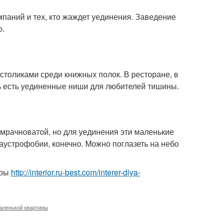
паний и тех, кто жаждет уединения. Заведение
о.
 столиками среди книжных полок. В ресторане, в
сь есть уединенные ниши для любителей тишины.
 мрачноватой, но для уединения эти маленькие
лаустрофобии, конечно. Можно поглазеть на небо
иры
http://interior.ru-best.com/interer-dlya-
аленькой квартиры