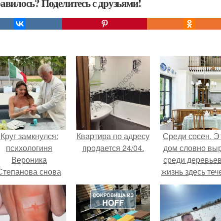
авилось? Поделитесь с друзьями!
Круг замкнулся:
Квартира по адресу
Среди сосен. Э
психологиня
продается 24/04.
дом словно вы
Вероника
среди деревьев
Степанова снова
жизнь здесь теч
вышла замуж за
собственном ри
собственного
- спокойно, бе
бывшего мужа.
спешки и лишн
шума.