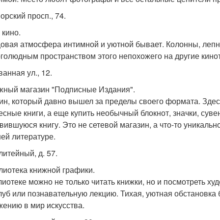
орский просп., 74.
 кино.
овая атмосфера интимной и уютной бывает. Колонны, лепн
голюдным пространством этого непохожего на другие кино
ванная ул., 12.
ижный магазин "Подписные Издания".
ин, который давно вышел за пределы своего формата. Здес
есные книги, а еще купить необычный блокнот, значки, сув
вившуюся книгу. Это не сетевой магазин, а что-то уникаль
ей литературе.
 литейный, д. 57.
блиотека книжной графики.
лиотеке можно не только читать книжки, но и посмотреть х
луб или познавательную лекцию. Тихая, уютная обстановка 
жению в мир искусства.