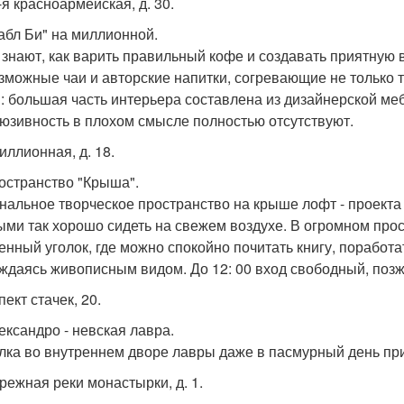
7-я красноармейская, д. 30.
Дабл Би" на миллионной.
 знают, как варить правильный кофе и создавать приятную 
зможные чаи и авторские напитки, согревающие не только т
: большая часть интерьера составлена из дизайнерской меб
люзивность в плохом смысле полностью отсутствуют.
миллионная, д. 18.
ространство "Крыша".
нальное творческое пространство на крыше лофт - проекта "
ыми так хорошо сидеть на свежем воздухе. В огромном про
енный уголок, где можно спокойно почитать книгу, поработа
ждаясь живописным видом. До 12: 00 вход свободный, позж
пект стачек, 20.
лександро - невская лавра.
лка во внутреннем дворе лавры даже в пасмурный день при
ережная реки монастырки, д. 1.