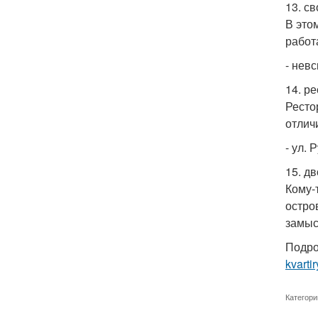
13. с
В это
работ
- невс
14. р
Ресто
отлич
- ул. 
15. д
Кому-
остро
замыс
Подро
kvarti
Категори