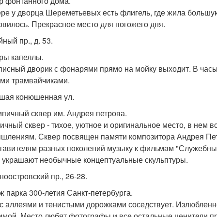
ор фонтанного дома.
ере у дворца Шереметьевых есть флигель, где жила большу
овилось. Прекрасное место для погожего дня.
йный пр., д. 53.
оры капеллы.
исный дворик с фонарями прямо на мойку выходит. В часы
ми трамвайчиками.
ьшая конюшенная ул.
рипичный сквер им. Андрея петрова.
ичный сквер - тихое, уютное и оригинальное место, в нем 
шлениям. Сквер посвящен памяти композитора Андрея Пет
тавителям разных поколений музыку к фильмам "Служебный 
 украшают необычные концептуальные скульптуры.
ноостровский пр., 26-28.
яж парка 300-летия Санкт-петербурга.
с аллеями и тенистыми дорожками соседствует. Излюбленное
зимой. Место любят фотографы и все остальные ценители п