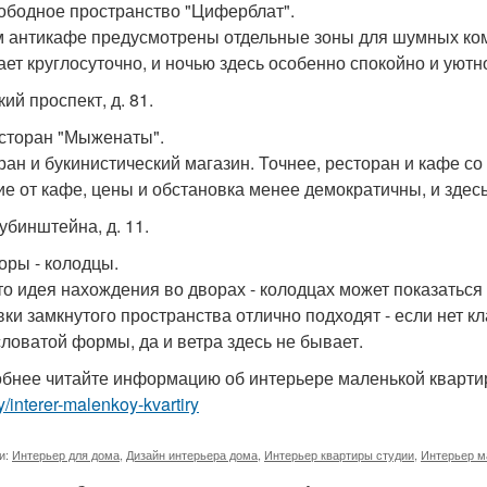
вободное пространство "Циферблат".
м антикафе предусмотрены отдельные зоны для шумных ком
ает круглосуточно, и ночью здесь особенно спокойно и уютн
кий проспект, д. 81.
есторан "Мыженаты".
ран и букинистический магазин. Точнее, ресторан и кафе со
ие от кафе, цены и обстановка менее демократичны, и зде
Рубинштейна, д. 11.
воры - колодцы.
то идея нахождения во дворах - колодцах может показаться
вки замкнутого пространства отлично подходят - если нет к
ловатой формы, да и ветра здесь не бывает.
бнее читайте информацию об интерьере маленькой кварт
ry/interer-malenkoy-kvartiry
и:
Интерьер для дома
,
Дизайн интерьера дома
,
Интерьер квартиры студии
,
Интерьер м