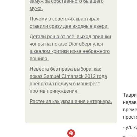
замуж за собственного бывшего
мужа.
Почему в советских квартирах
ставили сразу две входные двери.
Детали решают всё: выход приянки
чопры на показе Dior обернулся
шквалом критики из-за небрежного
пошива.
Невеста без права выбора: как
показ Samuel Cirnansck 2012 года
превратил подиум в манифест
против принуждения.
Таври
недав
Растения как украшения интерьера.
време
прост
- ул. 