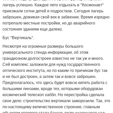
лагерь успешно. Каждое лето отдыхать в "Космонавт"
приезжали сотни детей и подростков. Сегодня лагерь
заброшен, доживая свой век в забвении. Время изрядно
потрепало местные постройки, но до аварийного
состояния зданиям еще далеко.
Бус "Вертикаль".
Несмотря на огромные размеры большого
универсального стенда информации, об этом
грандиозном долгостроее известно не так уж и много.
Сей комплекс заложили для нужд государственного
оптического института, но по каким-то причинам бус так
и не был достроен, а затем так и вовсе заброшен.
Предполагалось, что здесь будет вовсю кипеть работа с
большими линзами, вроде тех, которыми оборудован
космический телескоп хаббл. Но перестройка сделала
свое дело: строительство вертикали заморозили. Так, это
по-настоящему величественное строение, главным
объектом которого стала башня, возвышающаяся над