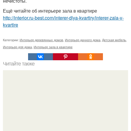
нечистоты.
Ещё читайте об интерьере зала в квартире
http://interior.ru-best.com/interer-dlya-kvartiry/interer-zala-v-
kvartire
Категории:
Интерьер деревянных домов
,
Интерьер дачного дома
,
Детская мебель
,
Интерьер для дома
,
Интерьер зала в квартире
Читайте также
Простые советы для монтажа теплого пола в стяжку или
плиточный клей.