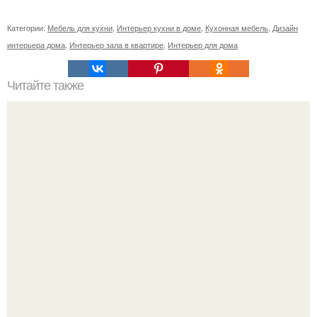
Категории:
Мебель для кухни
,
Интерьер кухни в доме
,
Кухонная мебель
,
Дизайн
интерьера дома
,
Интерьер зала в квартире
,
Интерьер для дома
Читайте также
17 распространенных ошибок в декорировании
интерьера и способы их исправить.