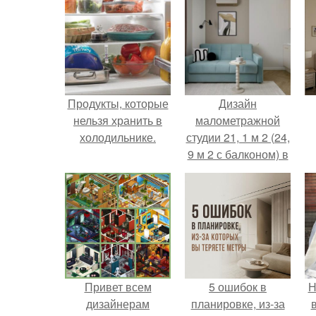
Продукты, которые
Дизайн
нельзя хранить в
малометражной
холодильнике.
студии 21, 1 м 2 (24,
9 м 2 с балконом) в
Краснодаре.
Привет всем
5 ошибок в
Н
дизайнерам
планировке, из-за