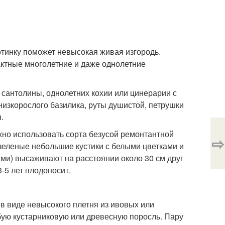
артинку поможет невысокая живая изгородь.
ктные многолетние и даже однолетние
, сантолины, однолетних кохии или цинерарии с
низкорослого базилика, руты душистой, петрушки
.
ожно использовать сорта безусой ремонтантной
⇨
о-зеленые небольшие кустики с белыми цветками и
ми) высаживают на расстоянии около 30 см друг
-5 лет плодоносит.
в виде невысокого плетня из ивовых или
бую кустарниковую или древесную поросль. Пару