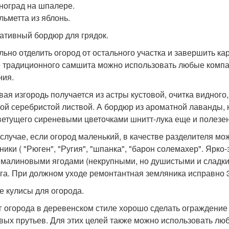
иноград на шпалере.
льметта из яблонь.
ативный бордюр для грядок.
льно отделить огород от остального участка и завершить к
 традиционного самшита можно использовать любые компа
ния.
вая изгородь получается из астры кустовой, очитка видного
ой серебристой листвой. А бордюр из ароматной лаванды, 
ветущего сиреневыми цветочками шнитт-лука еще и полезен
 случае, если огород маленький, в качестве разделителя м
ники ( "Рюген", "Ругия", "шпанка", "барон солемахер". Ярк
- малиновыми ягодами (некрупными, но душистыми и сладки
уга. При должном уходе ремонтантная земляника исправно 3
 кулисы для огорода.
г огорода в деревенском стиле хорошо сделать ограждение 
вых прутьев. Для этих целей также можно использовать лю