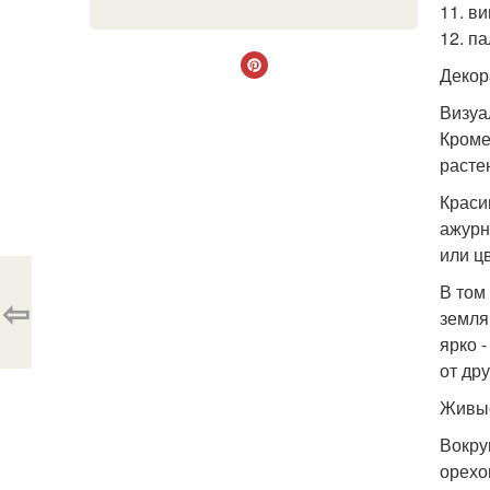
11. в
12. па
Декор
Визуа
Кроме
расте
Краси
ажурн
или ц
В том
⇦
земля
ярко 
от др
Живые
Вокру
орехо