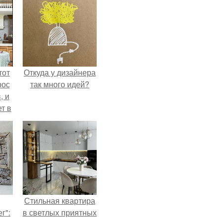
тот
Откуда у дизайнера
рос
так много идей?
, и
ет в
тме
з
его
Стильная квартира
г":
в светлых приятных