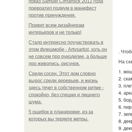
показ Samuel Cirnansck 2012 года
превратил подиум в манифест
против принуждения.
Привет всем дизайнерам
интерьеров и не только!
Стало интересно поучаствовать в
этом флешмобе - Artvsartist, хоть он
. Что
не совсем про рукоделие, а больше
На сх
про живопись, рисунок.
1. мо
Среди сосен. Этот дом словно
2. ска
вырос среди деревьев, и жизнь
3. пл
здесь течет в собственном ритме -
4. ар
спокойно, без спешки и лишнего
5. бо
шума.
6. пи
5 ошибок в планировке, из-за
7. зел
которых вы теряете метры.
8. де
9. де