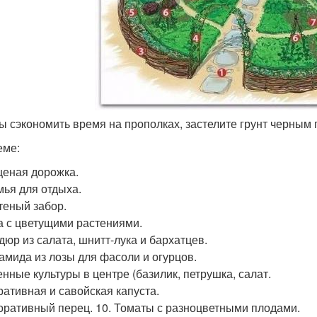
бы сэкономить время на прополках, застелите грунт черным 
еме:
щеная дорожка.
мья для отдыха.
етеный забор.
ка с цветущими растениями.
рдюр из салата, шнитт-лука и бархатцев.
рамида из лозы для фасоли и огурцов.
енные культуры в центре (базилик, петрушка, салат.
кративная и савойская капуста.
коративный перец. 10. Томаты с разноцветными плодами.