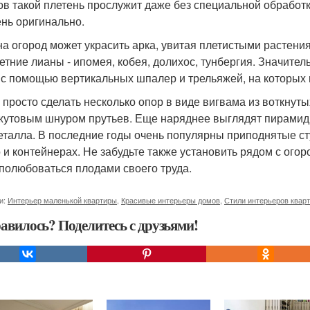
ов такой плетень прослужит даже без специальной обработки
ень оригинально.
на огород может украсить арка, увитая плетистыми растени
етние лианы - ипомея, кобея, долихос, тунбергия. Значи
 с помощью вертикальных шпалер и трельяжей, на которых п
 просто сделать несколько опор в виде вигвама из воткнут
жутовым шнуром прутьев. Еще наряднее выглядят пирамид
еталла. В последние годы очень популярны приподнятые с
 и контейнерах. Не забудьте также установить рядом с огор
 полюбоваться плодами своего труда.
и:
Интерьер маленькой квартиры
,
Красивые интерьеры домов
,
Стили интерьеров квар
авилось? Поделитесь с друзьями!