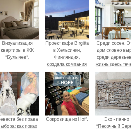
Визуализация
Проект кафе Birgitta
Среди сосен. Э
квартиры в ЖК
в Хельсинки,
дом словно вы
"Булычев".
Финляндия,
среди деревьев
создала компания
жизнь здесь теч
Talli Architecture and
собственном ри
Design.
- спокойно, бе
спешки и лишн
шума.
евеста без права
Сокровища из Hoff.
Эко - панно
выбора: как показ
"Песочный Бере