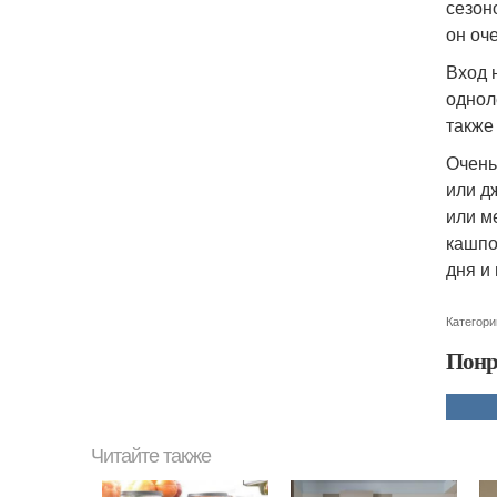
сезон
он оч
Вход 
однол
также
Очень
или д
или м
кашпо
дня и
Категори
Понр
Читайте также