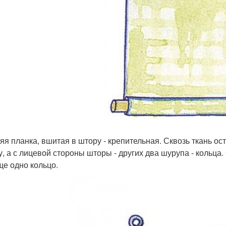
яя планка, вшитая в штору - крепительная. Сквозь ткань ос
у, а с лицевой стороны шторы - других два шурупа - кольца.
ще одно кольцо.