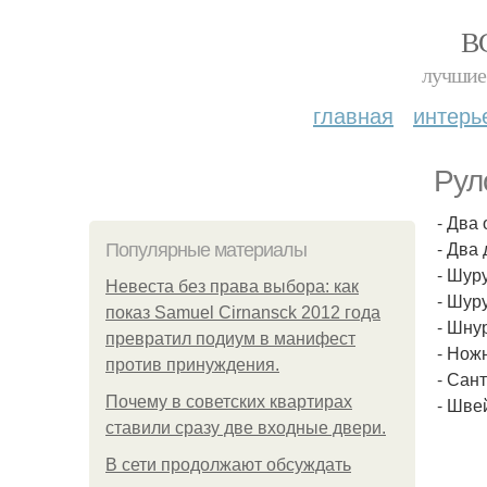
В
лучшие 
главная
интерь
Рул
- Два
- Два
Популярные материалы
- Шуру
Невеста без права выбора: как
- Шуру
показ Samuel Cirnansck 2012 года
- Шну
превратил подиум в манифест
- Нож
против принуждения.
- Сан
Почему в советских квартирах
- Шве
ставили сразу две входные двери.
В сети продолжают обсуждать