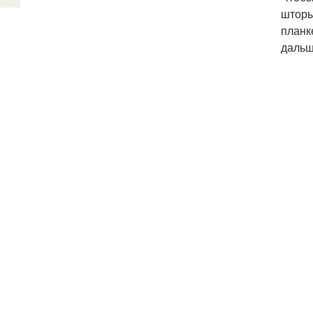
шторы
планк
дальш