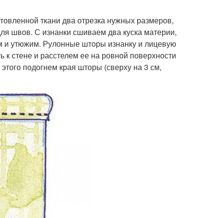
товленной ткани два отрезка нужных размеров,
 для швов. С изнанки сшиваем два куска материи,
м и утюжим. Рулонные шторы изнанку и лицевую
ь к стене и расстелем ее на ровной поверхности
этого подогнем края шторы (сверху на 3 см,