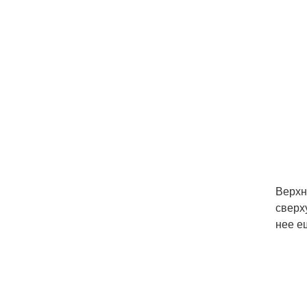
Верхн
сверх
нее е