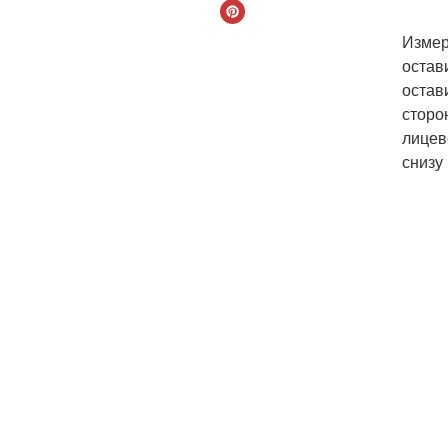
Измер
остав
остав
сторо
лицев
снизу 