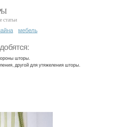
РЫ
е статьи
зайна
мебель
добятся:
стороны шторы.
пления, другой для утяжеления шторы.