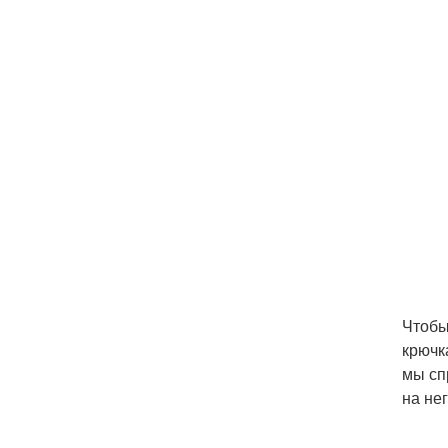
Чтобы
крючк
мы сп
на не