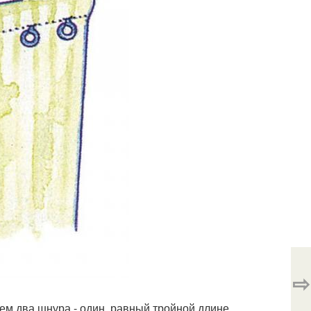
⇨
ем два шнура - один, равный тройной длине