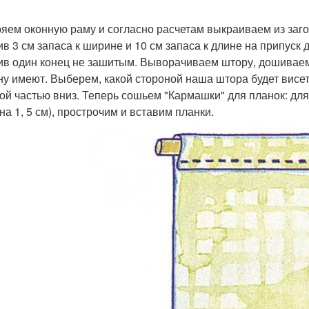
яем оконную раму и согласно расчетам выкраиваем из заго
ив 3 см запаса к ширине и 10 см запаса к длине на припуск
ив один конец не зашитым. Выворачиваем штору, дошивае
ну имеют. Выберем, какой стороной наша штора будет висет
ой частью вниз. Теперь сошьем "Кармашки" для планок: для 
на 1, 5 см), прострочим и вставим планки.