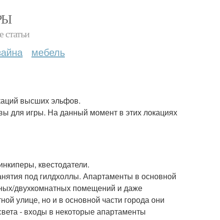
РЫ
е статьи
зайна
мебель
каций высших эльфов.
вы для игры. На данный момент в этих локациях
инкиперы, квестодатели.
нятия под гилдхоллы. Апартаменты в основной
тных/двухкомнатных помещений и даже
ой улице, но и в основной части города они
света - входы в некоторые апартаменты