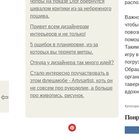
чопры на показе Dior обернулся
распо
шквалом критики из-за небрежного
пошива.
Важно
чтобы
Привет всем дизайнерам
повоз
интерьеров и не только!
помощ
5 ошибок в планировке, из-за
Таким
которых вы теряете метры.
игру 
погру
Откуда у дизайнера так много идей?
Обращ
Стало интересно поучаствовать в
орган
этом флешмобе - Artvsartist, хоть он
тавер
не совсем про рукоделие, а больше
вдохн
⇦
про живопись, рисунок.
Категори
Понр