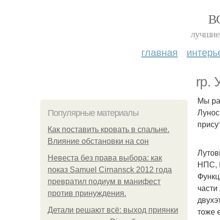
В
лучшие 
главная
интерь
rp.
Мы ра
Лунос
Популярные материалы
прису
Как поставить кровать в спальне.
Влияние обстановки на сон
Лутов
Невеста без права выбора: как
НПС, 
показ Samuel Cirnansck 2012 года
Функц
превратил подиум в манифест
части
против принуждения.
двухэ
Детали решают всё: выход приянки
тоже 