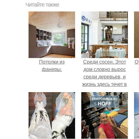
Читайте также
Потолки из
Среди сосен. Этот
О
фанеры.
дом словно вырос
среди деревьев, и
жизнь здесь течет в
собственном ритме
- спокойно, без
спешки и лишнего
шума.