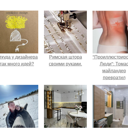
ткуда у дизайнера
Римская штора
"Проиллюстрир
так много идей?
своими руками.
Люди": Тома
майландер
превратил
солнечные ожог
арт - объект.