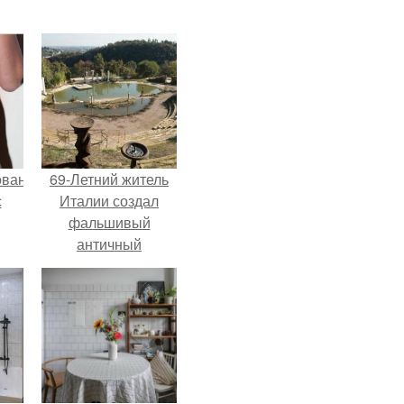
ованные
69-Летний житель
с
Италии создал
фальшивый
античный
и в
амфитеатр и
долгое время
успешно выдавал
его за настоящее
историческое
наследие.