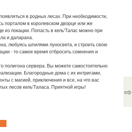
появляться в родных лесах. При необходимости,
сь порталом в королевском дворце или же
е из локации. Попасть в кель'Талас можно при
ла и даларана.
на, любуясь шпилями луносвета, и строить свою
ации - то самое время отбросить сомнения и
го полигона сервера. Вы можете самостоятельно
еализации. Благородные дома с их интригами,
нты с магией, приключения и все, на что вас
тых лесов кель'Таласа. Приятной игры!
⇨