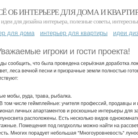
СЁ ОБ ИНТЕРЬЕРЕ ДЛЯ ДОМА И КВАРТИ
идеи для дизайна интерьера, полезные советы, интересны
ер для дома
интерьер для квартиры
идеи ди
 Уважаемые игроки и гости проекта!
ды сообщить, что была проведена серьёзная доработка ло
вет, леса вечной песни и призрачные земли полностью гото
тствуют:
ые мобы, руда, трава, рыбалка.
В том числе геймплейные: учителя профессий, продавцы и 
ионал личных апартаментов и роскошные интерьеры для за
 луносвета расположены. Есть несколько видов однокомна
тажные. Помещения под гилдхоллы можно найти на рассветн
есть. Многих порадует небольшая "Многоуровневость" луно