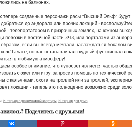
ложились на балконах.
: теперь созданные персонажи расы "Высший Эльф" будут 
 добраться до андорала или прочих локаций - воспользуйте
кой - телепортатором в призрачных землях, на южном выход
и повозки в восточной части ЗЧЗ, или порталами из андора
 образом, если вы всегда мечтали наслаждаться бокалом ви
в кель'Таласе, но вас останавливал скудный функционал лок
зиться в любимую атмосферу!
аем особое внимание, что луносвет является частью обще
изовать сюжет или игру, запросив помощь по технической р
ны с кальянами, охота на троллей или за троллей, экспериме
овят локации - теперь это полноценно возможно среди золо
и:
Интерьер однокомнатной квартиры
,
Интерьер для дома
авилось? Поделитесь с друзьями!