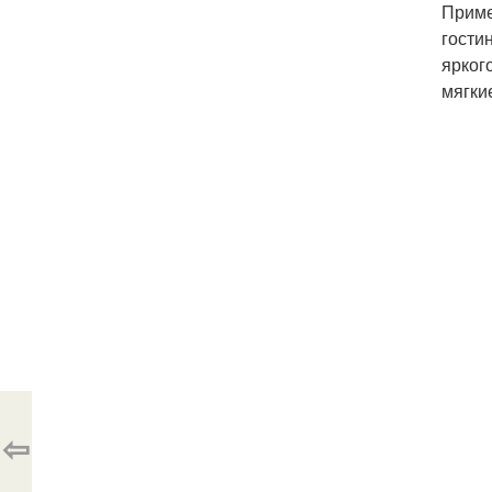
Приме
гости
ярког
мягки
⇦