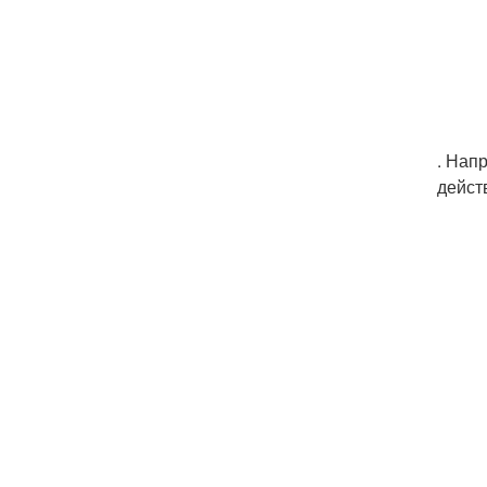
. Нап
дейст