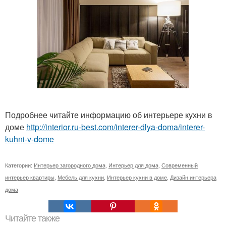
Подробнее читайте информацию об интерьере кухни в
доме
http://interior.ru-best.com/interer-dlya-doma/interer-
kuhni-v-dome
Категории:
Интерьер загородного дома
,
Интерьер для дома
,
Современный
интерьер квартиры
,
Мебель для кухни
,
Интерьер кухни в доме
,
Дизайн интерьера
дома
Читайте также