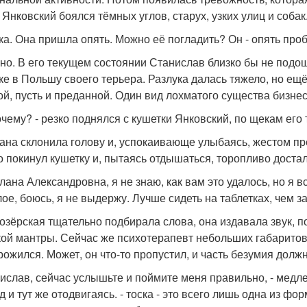
 Янковский боялся тёмных углов, старух, узких улиц и собак
ака. Она пришла опять. Можно её погладить? Он - опять про
но. В его текущем состоянии Станислав близко бы не подош
ке в Польшу своего терьера. Разлука далась тяжело, но ещ
ой, пусть и преданной. Один вид лохматого существа бизн
почему? - резко поднялся с кушетки Янковский, по щекам его 
ана склонила голову и, успокаивающе улыбаясь, жестом пр
о покинул кушетку и, пытаясь отдышаться, торопливо достал
тлана Александровна, я не знаю, как вам это удалось, но я в
ое, боюсь, я не выдержу. Лучше сидеть на таблетках, чем з
 озёрская тщательно подбирала слова, она издавала звук, 
кой мантры. Сейчас же психотерапевт небольших габаритов
рожился. Может, он что-то пропустил, и часть безумия дол
нислав, сейчас услышьте и поймите меня правильно, - медл
 и тут же отодвигаясь. - тоска - это всего лишь одна из фо