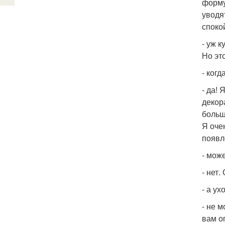
форму
уводя
споко
- уж 
Но эт
- когд
- да!
декор
больш
Я оче
появл
- мож
- нет
- а ух
- не 
вам о