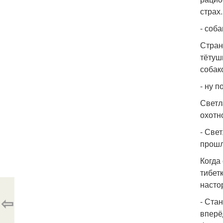
страх.
- соб
Стран
тётуш
собак
- ну 
Светл
охотн
- Све
прошл
Когда
тибет
насто
⇦
- Ста
вперёд