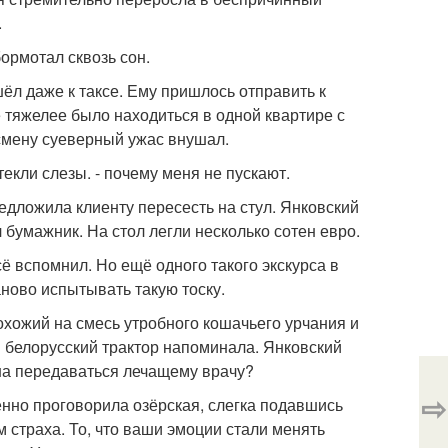
.
бормотал сквозь сон.
ёл даже к таксе. Ему пришлось отправить к
ё тяжелее было находиться в одной квартире с
есмену суеверный ужас внушал.
текли слезы. - почему меня не пускают.
едложила клиенту пересесть на стул. Янковский
 бумажник. На стол легли несколько сотен евро.
сё вспомнил. Но ещё одного такого экскурса в
аново испытывать такую тоску.
похожий на смесь утробного кошачьего урчания и
 белорусский трактор напоминала. Янковский
жна передаваться лечащему врачу?
⇨
енно проговорила озёрская, слегка подавшись
рм страха. То, что ваши эмоции стали менять