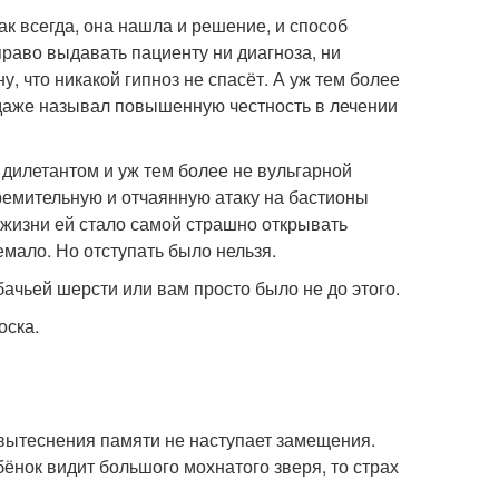
ак всегда, она нашла и решение, и способ
право выдавать пациенту ни диагноза, ни
у, что никакой гипноз не спасёт. А уж тем более
 даже называл повышенную честность в лечении
 дилетантом и уж тем более не вульгарной
тремительную и отчаянную атаку на бастионы
 жизни ей стало самой страшно открывать
мало. Но отступать было нельзя.
бачьей шерсти или вам просто было не до этого.
оска.
е вытеснения памяти не наступает замещения.
бёнок видит большого мохнатого зверя, то страх