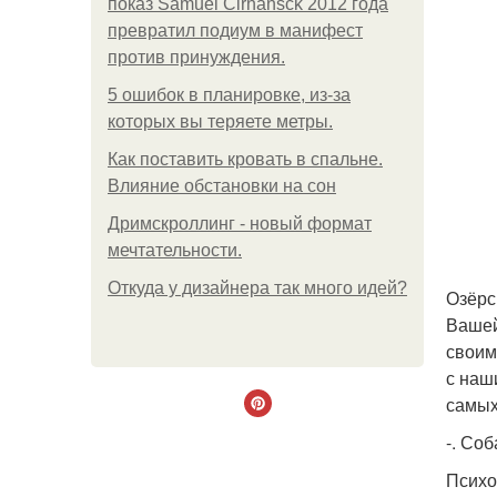
показ Samuel Cirnansck 2012 года
превратил подиум в манифест
против принуждения.
5 ошибок в планировке, из-за
которых вы теряете метры.
Как поставить кровать в спальне.
Влияние обстановки на сон
Дримскроллинг - новый формат
мечтательности.
Откуда у дизайнера так много идей?
Озёрс
Вашей
своим
с наш
самых
-. Соб
Психо