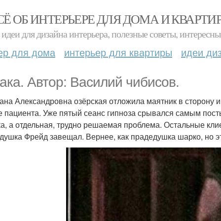
СЁ ОБ ИНТЕРЬЕРЕ ДЛЯ ДОМА И КВАРТИ
идеи для дизайна интерьера, полезные советы, интересны
ер для дома
интерьер для квартиры
идеи ди
ака. Автор: Василий чибисов.
ана Александровна озёрская отложила маятник в сторону и
е пациента. Уже пятый сеанс гипноза срывался самым пост
а, а отдельная, трудно решаемая проблема. Остальные клие
едушка Фрейд завещал. Вернее, как прадедушка шарко, но э