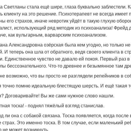
а Светланы стала ещё шире, глаза буквально заблестели. К
ть клиенту на это решение. Психотерапевт не всегда имеет 
ны его страхов, иначе невротик уйдёт в такую глухую оборон
алист, использующий ряд методик из психоанализа! Фрейд
аче, как вульгарным, варварским психоанализом.
ана Александровна озёрская была кем угодно, но только не
й. И теперь она шла от обратного, ведя своего клиента в с
и. Единственное чувство не давало ей покоя. Первый раз в
лы бессознательного. Что-то древнее и безымянное там дре
лне возможно, что вы просто не разглядели репейников в со
, я точно помню идеальную блестящую шерсть. И ещё такая т
ая? Договаривайте! Вы же сами нужное слово нашли.
ртная тоска! - поднял тяжёлый взгляд станислав.
ряд ли она с собакой связана. Тоска появляется, когда посл
е страх. Это именно тоска. В том случае, если маленький ре
о не может возникнуть.