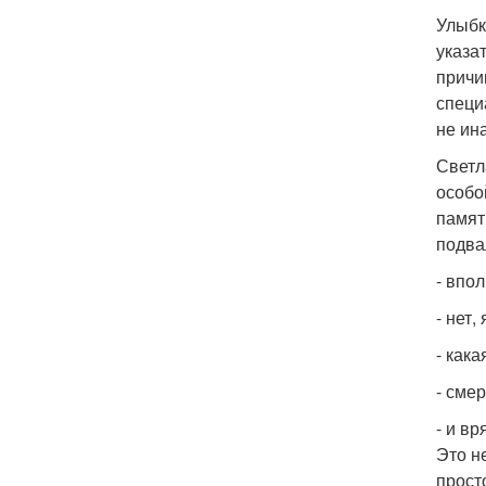
Улыбк
указа
причи
специ
не ин
Светл
особо
памят
подва
- впо
- нет
- как
- сме
- и в
Это н
прост