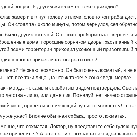
ледний вопрос. К другим жителям он тоже приходил?
слав замер и втянул голову в плечи, словно контрабандист,
цы. Он стоял так около минуты, потом вернулся, сел обратно
не было других жителей. Он.- тихо пробормотал - вернее, я 
брошенные дома, поросшие сорняком дворы, засыпанный кол
утой всеми территории приходил ухоженный приветливый п
ходил и просто приветливо смотрел в окно?
ветливо? Не знаю, возможно. Он был очень лохматый, я не в
. Нет, всё-таки лица. Да что ж такое! У собак ведь морда?
обак - морда, - с самым серьёзным видом подтвердила Светл
го детства - лицо, или даже лик. Пожалуй, нет ничего стра
ликий ужас, приветливо виляющий пушистым хвостом! - с ка
ему же ужас? Вполне обычная собака, просто лохматая.
 именно, что лохматая. Доктор, ну представьте себе гуляющ
о не прицепится? А этот пёс мог похвастаться идеальным 