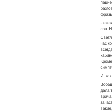
пацие
разго
фразы
- как
сон. 
Светл
час к
всегд
кабине
Кроме
симпт
И, ка
Вообщ
дала 
врача
зачас
Такие