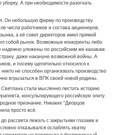
 уборку. А при необходимости разогнать
л. Он небольшую фирму по производству
ле числа работников и состава акционеров,
рынка, а её совет директоров имел прямой
нил собой рынок. Возможные конкуренты либо
 надежно уложены по российским же канавам.
страну, даже накануне возможной войны. А
ков, и посему щепетильно относился к
го никто не способен организовать производство
ично вгрызаться в ВПК своей новой родины.
а? Светлана стала мысленно листать историю
терапевта, консультирующего российскую элиту.
ародное признание. Никаких "Дворцов
ила просто всё.
 до рассвета лежать с закрытыми глазами и
 словно отказывался ослаблять хватку
ая стремительно переросла в беспричинный