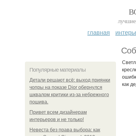
В
лучшие 
главная
интерь
Соб
Светл
кресл
Популярные материалы
ошибк
Детали решают всё: выход приянки
как д
чопры на показе Dior обернулся
шквалом критики из-за небрежного
пошива.
Привет всем дизайнерам
интерьеров и не только!
Невеста без права выбора: как