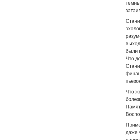
темны
затаи
Стани
эхоло
разум
выход
были 
Что д
Стани
финан
пьезо
Что ж
болез
Памят
Воспо
Приме
даже 
рацио