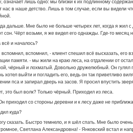
, означает лишь одно: мы близки к их подлинному содержани
т нас в наше детство. Лишь в том случае, если вы видели чт
йной.
куда дальше. Мне было не больше четырех лет, когда я жил с
от сон. Чёрт возьми, я же видел его однажды. Где-то месяц н
а всё и началось?
 Я вспомнил, вспомнил, - клиент спешил всё высказать, его 
ации памяти. - мы жили на краю леса, на отдалении от оста
ой, чёрный и лохматый. Довольно дружелюбный. Он гулял по
нь хотел выйти и погладить его, ведь он так приветливо вил
ении пса и запирал дверь на засов. Я просил впустить зверя
ет, это был волк? Только чёрный. Приходил из леса.
. Он приходил со стороны деревни и к лесу даже не приближа
одил куда?
могу сказать. Быстро темнело, и я шёл спать. Мне было очень
громное, Светлана Александровна! - Янковский встал и нап