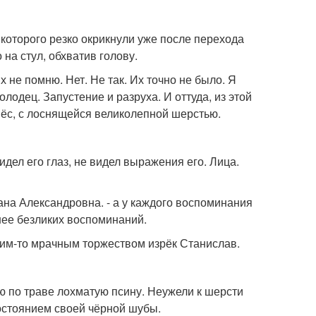
 которого резко окрикнули уже после перехода
 на стул, обхватив голову.
их не помню. Нет. Не так. Их точно не было. Я
одец. Запустение и разруха. И оттуда, из этой
ёс, с лоснящейся великолепной шерстью.
идел его глаз, не видел выражения его. Лица.
ана Александровна. - а у каждого воспоминания
шнее безликих воспоминаний.
ким-то мрачным торжеством изрёк Станислав.
ую по траве лохматую псину. Неужели к шерсти
состоянием своей чёрной шубы.