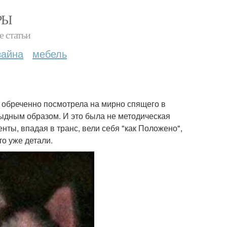
РЫ
е статьи
зайна
мебель
 обреченно посмотрела на мирно спящего в
ыдным образом. И это была не методическая
нты, впадая в транс, вели себя "как Положено",
то уже детали.