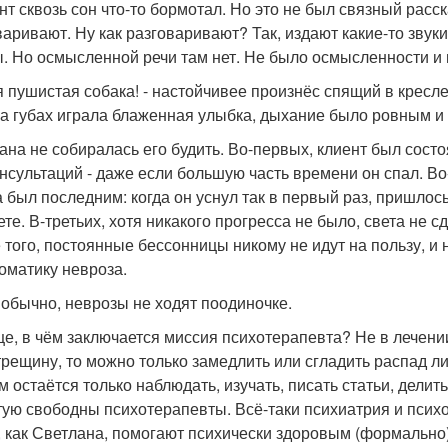
нт сквозь сон что-то бормотал. Но это не был связный расск
варивают. Ну как разговаривают? Так, издают какие-то звук
. Но осмысленной речи там нет. Не было осмысленности и 
ая пушистая собака! - настойчивее произнёс спящий в кресл
На губах играла блаженная улыбка, дыхание было ровным и
ана не собиралась его будить. Во-первых, клиент был сост
онсультаций - даже если большую часть времени он спал. Во-
а был последним: когда он уснул так в первый раз, пришло
те. В-третьих, хотя никакого прогресса не было, света не с
 того, постоянные бессонницы никому не идут на пользу, и
оматику невроза.
к обычно, неврозы не ходят поодиночке.
е, в чём заключается миссия психотерапевта? Не в лечении
трещину, то можно только замедлить или сгладить распад ли
м остаётся только наблюдать, изучать, писать статьи, делит
тую свободны психотерапевты. Всё-таки психиатрия и психо
, как Светлана, помогают психически здоровым (формально