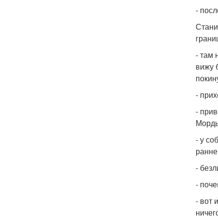
- пос
Стани
грани
- там 
вижу 
покин
- при
- при
Морды
- у с
ранне
- без
- поч
- вот
ничег