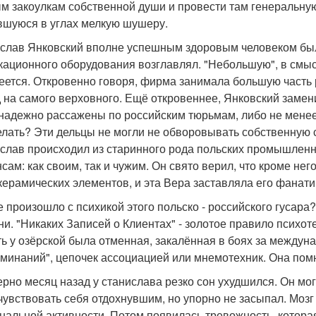
м закоулкам собственной души и провести там генеральную
вшуюся в углах мелкую шушеру.
слав Янковский вполне успешным здоровым человеком бы
кационного оборудования возглавлял. "Небольшую", в смыс
еется. Откровенно говоря, фирма занимала большую часть 
 на самого верховного. Ещё откровеннее, Янковский заме
надежно рассажены по российским тюрьмам, либо не менее
елать? Эти дельцы не могли не обворовывать собственную 
слав происходил из старинного рода польских промышленни
сам: как своим, так и чужим. Он свято верил, что кроме не
керамических элементов, и эта Вера заставляла его фанат
е произошло с психикой этого польско - российского гусар
ни. "Никаких Записей о Клиентах" - золотое правило психо
ь у озёрской была отменная, закалённая в боях за междун
минаний", цепочек ассоциацией или мнемотехник. Она помн
рно месяц назад у станислава резко сон ухудшился. Он мог
чувствовать себя отдохнувшим, но упорно не засыпал. Мозг
нальной активности. Потом появилась тревожность, котор