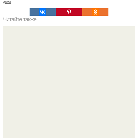
дома
Читайте также
Ваза из бутылки. Приступаем к уроку
Привет всем дизайнерам интерьеров и не только!