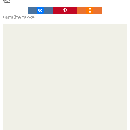
дома
Читайте также
Советские мебельные стенки названия. Вещи века:
советские стенки 80-х.