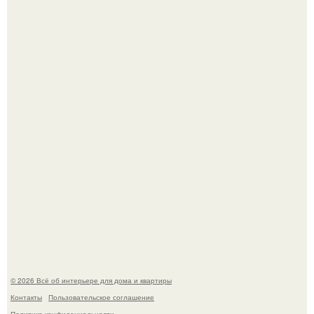
Это жилой комплекс в Париже, в пригороде нуази - ле -
гран.
Готовясь к поездке, мы листали путеводители по городу
и наткнулись на фотографию белого дворца.
© 2026 Всё об интерьере для дома и квартиры
Контакты
Пользовательское соглашение