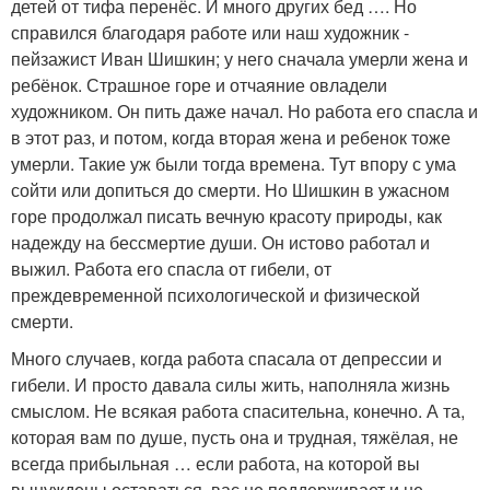
детей от тифа перенёс. И много других бед …. Но
справился благодаря работе или наш художник -
пейзажист Иван Шишкин; у него сначала умерли жена и
ребёнок. Страшное горе и отчаяние овладели
художником. Он пить даже начал. Но работа его спасла и
в этот раз, и потом, когда вторая жена и ребенок тоже
умерли. Такие уж были тогда времена. Тут впору с ума
сойти или допиться до смерти. Но Шишкин в ужасном
горе продолжал писать вечную красоту природы, как
надежду на бессмертие души. Он истово работал и
выжил. Работа его спасла от гибели, от
преждевременной психологической и физической
смерти.
Много случаев, когда работа спасала от депрессии и
гибели. И просто давала силы жить, наполняла жизнь
смыслом. Не всякая работа спасительна, конечно. А та,
которая вам по душе, пусть она и трудная, тяжёлая, не
всегда прибыльная … если работа, на которой вы
вынуждены оставаться, вас не поддерживает и не