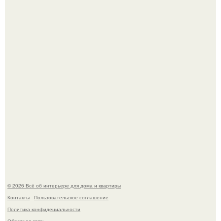
Сокровища из Hoff.
Эко - панно "Песочный Берег":
© 2026 Всё об интерьере для дома и квартиры
Контакты
Пользовательское соглашение
Политика конфидециальности