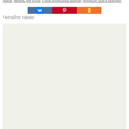
домов
,
Мебель для кухни
,
Стили интерьеров квартир
,
Интерьер зала в квартире
Читайте также
Резьба по дереву в стиле барокко. Резьба по дереву:
стилистические направления и характерные узоры.