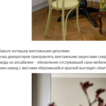
збавьте интерьер винтажными деталями.
чка декораторов приправлять винтажными акцентами совре
 мода на апсайклинг - обновление отслужившей свое мебели
кин комод с местами облупившейся краской выглядят обая