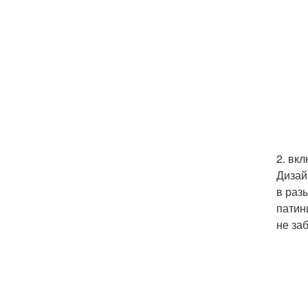
2. вк
Дизай
в раз
патин
не за