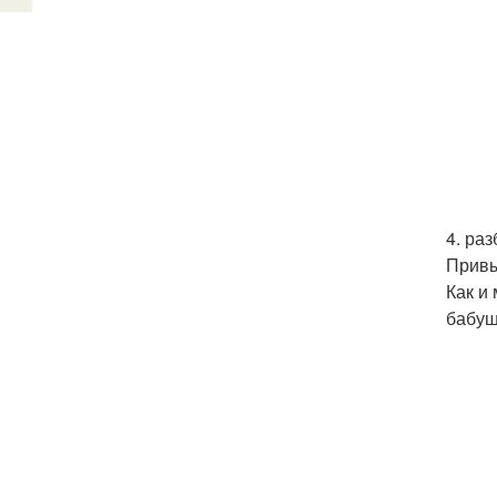
4. ра
Привы
Как и
бабуш