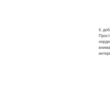
5. до
Прост
норди
внима
интер