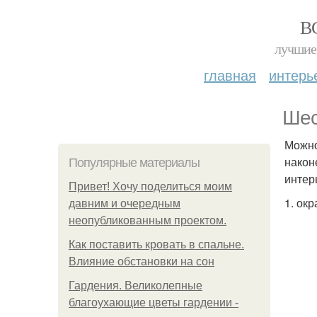
В
лучшие 
главная
интерь
Шес
Можно
након
Популярные материалы
интер
Привет! Хочу поделиться моим
1. ок
давним и очередным
неопубликованным проектом.
Как поставить кровать в спальне.
Влияние обстановки на сон
Гардения. Великолепные
благоухающие цветы гардении -