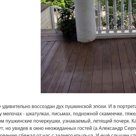
е удивительно воссоздан дух пушкинской эпохи. И в портрет
у мелочах - шкатулках, письмах, подножной скамеечке, тяже
ом пушкинские почеркушки, узнаваемый, летящий почерк. К
ут, но увидев в окно неожиданных гостей (а Александр Серг
овению сбежал от нас с заднего крыльца. И ещё слышен ст