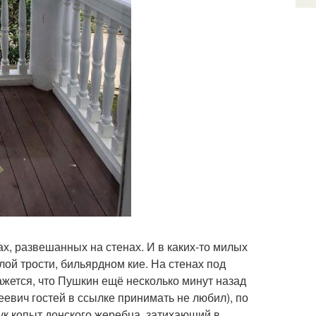
ах, развешанных на стенах. И в каких-то милых
лой трости, бильярдном кие. На стенах под
ажется, что Пушкин ещё несколько минут назад
еевич гостей в ссылке принимать не любил), по
ук копыт донского жеребца, затихающий в