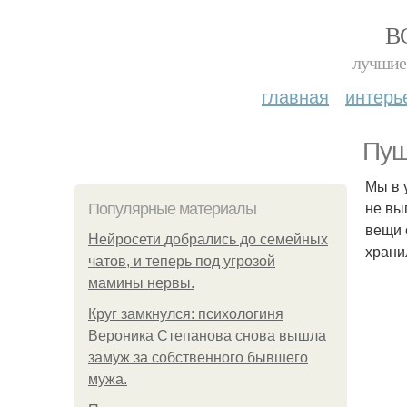
В
лучшие 
главная
интерь
Пуш
Мы в 
не вы
Популярные материалы
вещи 
Нейросети добрались до семейных
храни
чатов, и теперь под угрозой
мамины нервы.
Круг замкнулся: психологиня
Вероника Степанова снова вышла
замуж за собственного бывшего
мужа.