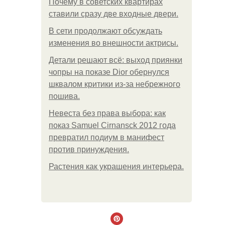
Почему в советских квартирах
ставили сразу две входные двери.
В сети продолжают обсуждать
изменения во внешности актрисы.
Детали решают всё: выход приянки
чопры на показе Dior обернулся
шквалом критики из-за небрежного
пошива.
Невеста без права выбора: как
показ Samuel Cirnansck 2012 года
превратил подиум в манифест
против принуждения.
Растения как украшения интерьера.