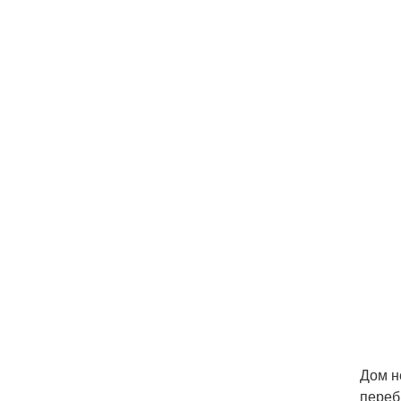
Дом н
переб