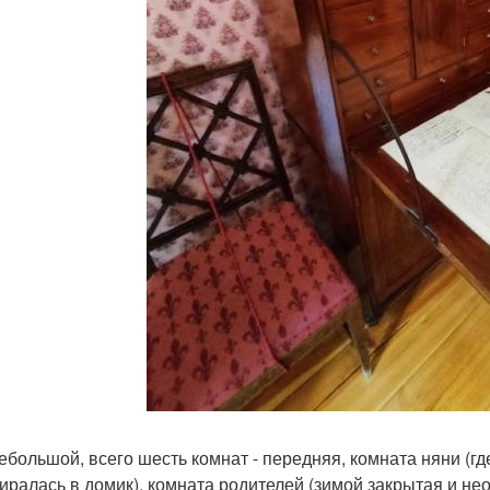
ебольшой, всего шесть комнат - передняя, комната няни (г
иралась в домик), комната родителей (зимой закрытая и нео