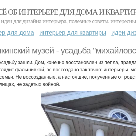
СЁ ОБ ИНТЕРЬЕРЕ ДЛЯ ДОМА И КВАРТИ
идеи для дизайна интерьера, полезные советы, интересны
ер для дома
интерьер для квартиры
идеи ди
кинский музей - усадьба "михайловс
усадьбу зашли. Дом, конечно восстановлен из пепла, правд
глядит фальшивкой, вс воссоздано так точно: интерьеры, ме
семьи. Не воссозданные, а настоящие, полученные от родс
лищах, не задетых войной.