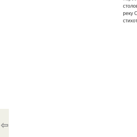
столо
реку 
стихо
⇦