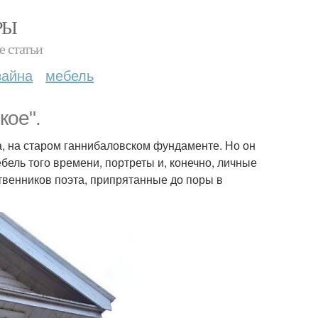
РЫ
е статьи
зайна
мебель
кое".
а, на старом ганнибаловском фундаменте. Но он
бель того времени, портреты и, конечно, личные
твенников поэта, припрятанные до поры в