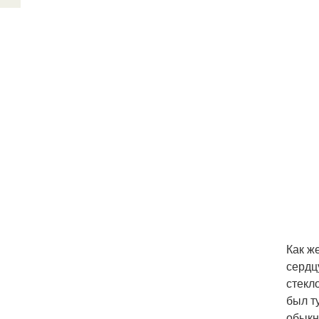
Как ж
сердц
стекл
был т
обыкн