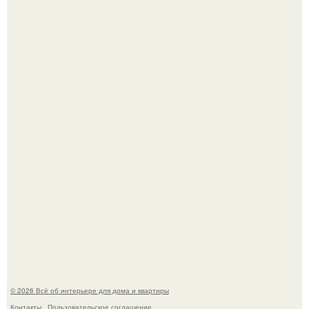
Привет всем дизайнерам интерьеров и не только!
5 ошибок в планировке, из-за которых вы теряете метры.
© 2026 Всё об интерьере для дома и квартиры
Контакты
Пользовательское соглашение