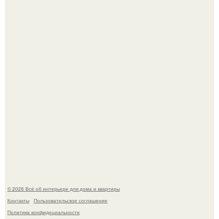
Откуда у дизайнера так много идей?
Дримскроллинг - новый формат мечтательности.
© 2026 Всё об интерьере для дома и квартиры
Контакты
Пользовательское соглашение
Политика конфидециальности