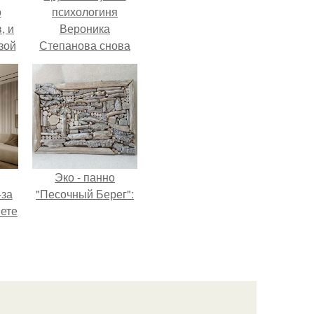
о
психологиня
, и
Вероника
зой
Степанова снова
ы.
вышла замуж за
собственного
бывшего мужа.
Эко - панно
-за
"Песочный Берег":
яете