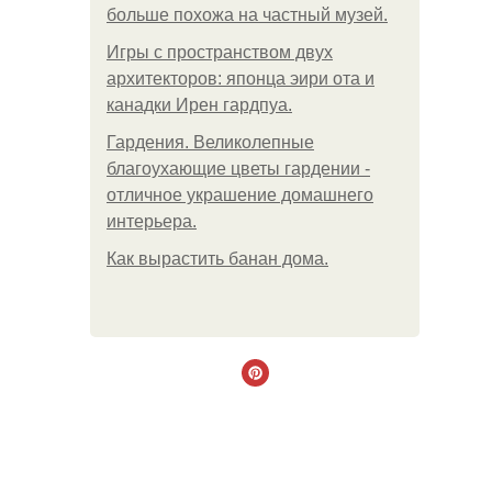
больше похожа на частный музей.
Игры с пространством двух
архитекторов: японца эири ота и
канадки Ирен гардпуа.
Гардения. Великолепные
благоухающие цветы гардении -
отличное украшение домашнего
интерьера.
Как вырастить банан дома.