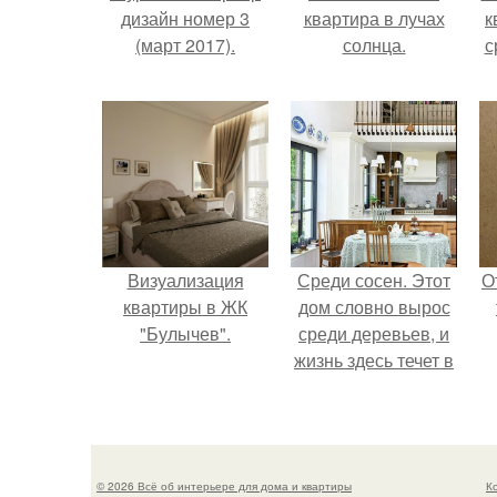
дизайн номер 3
квартира в лучах
к
(март 2017).
солнца.
с
Визуализация
Среди сосен. Этот
О
квартиры в ЖК
дом словно вырос
"Булычев".
среди деревьев, и
жизнь здесь течет в
собственном ритме
- спокойно, без
спешки и лишнего
шума.
© 2026 Всё об интерьере для дома и квартиры
К