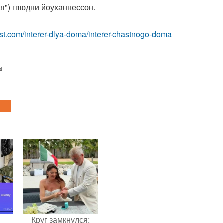
я") гвюдни йоуханнессон.
-best.com/interer-dlya-doma/interer-chastnogo-doma
ы
Круг замкнулся: