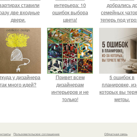
вартирах ставили
интерьера: 10
добрались д
разу две входные
ошибок выбора
семейных чатов
двери.
цвета!
теперь под угро
мамины нерв
ткуда у дизайнера
Привет всем
5 ошибок в
так много идей?
дизайнерам
планировке, из
интерьеров и не
которых вы тер
только!
метры.
онтакты
Пользовательское соглашение
Обратная связь