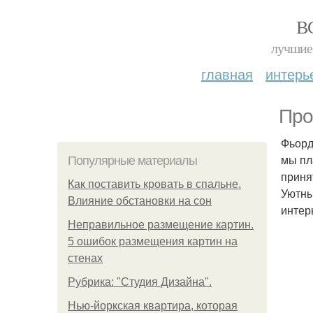
В
лучшие 
главная
интерь
Про
Фьорд
мы пл
Популярные материалы
приня
Как поставить кровать в спальне.
Уютны
Влияние обстановки на сон
интер
Неправильное размещение картин.
5 ошибок размещения картин на
стенах
Рубрика: "Студия Дизайна".
Нью-йоркская квартира, которая