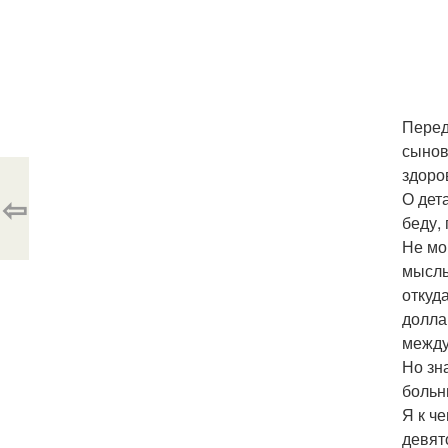
Перед
сынов
здоро
⇦
О дет
беду,
Не мо
мысль
откуд
долла
между
Но зн
больн
Я к ч
девят