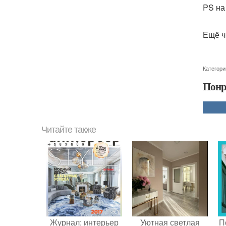
PS на
Ещё ч
Категори
Понр
Читайте также
Журнал: интерьер
Уютная светлая
П