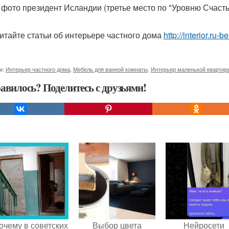
 фото президент Исландии (третье место по "Уровню Счасть
итайте статьи об интерьере частного дома
http://interior.ru
и:
Интерьер частного дома
,
Мебель для ванной комнаты
,
Интерьер маленькой квартир
авилось? Поделитесь с друзьями!
очему в советских
Выбор цвета
Нейросети