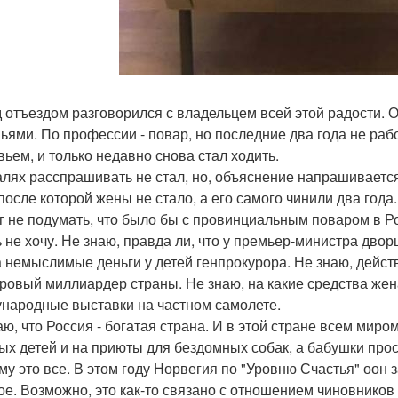
 отъездом разговорился с владельцем всей этой радости. 
ьями. По профессии - повар, но последние два года не раб
вьем, и только недавно снова стал ходить.
алях расспрашивать не стал, но, объяснение напрашивается
 после которой жены не стало, а его самого чинили два года.
г не подумать, что было бы с провинциальным поваром в Рос
 не хочу. Не знаю, правда ли, что у премьер-министра двор
а немыслимые деньги у детей генпрокурора. Не знаю, дейст
ровый миллиардер страны. Не знаю, на какие средства жен
народные выставки на частном самолете.
аю, что Россия - богатая страна. И в этой стране всем миро
ых детей и на приюты для бездомных собак, а бабушки про
ему это все. В этом году Норвегия по "Уровню Счастья" оон 
ое. Возможно, это как-то связано с отношением чиновников 