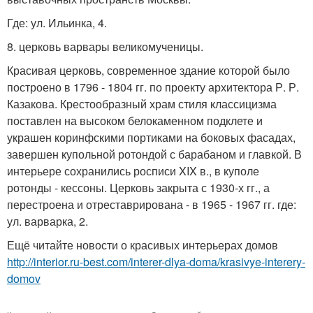
Где: ул. Ильинка, 4.
8. церковь варвары великомученицы.
Красивая церковь, современное здание которой было
построено в 1796 - 1804 гг. по проекту архитектора Р. Р.
Казакова. Крестообразный храм стиля классицизма
поставлен на высоком белокаменном подклете и
украшен коринфскими портиками на боковых фасадах,
завершен купольной ротондой с барабаном и главкой. В
интерьере сохранились росписи XIX в., в куполе
ротонды - кессоны. Церковь закрыта с 1930-х гг., а
перестроена и отреставрирована - в 1965 - 1967 гг. где:
ул. варварка, 2.
Ещё читайте новости о красивых интерьерах домов
http://interior.ru-best.com/interer-dlya-doma/krasivye-interery-
domov