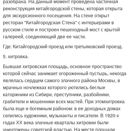
разобрана. На данный момент проведена частичная
реконструкция китайгородской стены, которая открыта
для экскурсионного посещения. На стене открыт
ресторан "Китайгородская Стена" с интерьерами в
русском стиле и построен пешеходный мост с крытой
галереей, соединяющий две ее части.
Где: Китайгородский проезд или третьяковский проезд.
5. хитровка.
Бывшая хитровская площадь, основное пространство
которой сейчас занимает огороженный пустырь, некогда
являлась сердцем самого злачного района Москвы, в
мрачных ночлежках которого уютились беглые
каторжники из Сибири, преступники, разбойники,
грабители и мошенники всех мастей. При этомхитровка
была еще и богемным районом: в ее доходных домах
селились художники, музыканты и писатели. В 1920-х
годах ХХ века злачные кварталы хитровки были
уничтожены советской властью. На месте площади