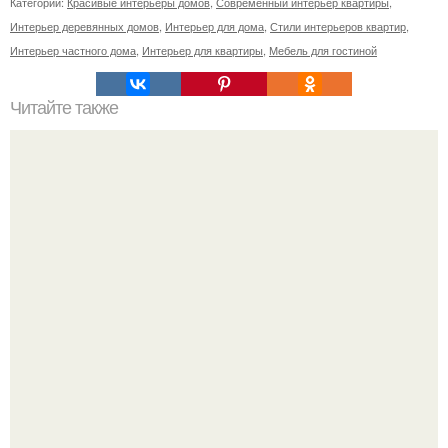
Категории:
Красивые интерьеры домов
,
Современный интерьер квартиры
,
Интерьер деревянных домов
,
Интерьер для дома
,
Стили интерьеров квартир
,
Интерьер частного дома
,
Интерьер для квартиры
,
Мебель для гостиной
Читайте также
17 самых распространенных ошибок в декорировании
интерьера и способы их исправить.