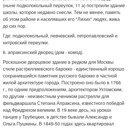
(ныне подколокольный переулок, 11 а) построили здание
школы, которое недавно снесли. Тем не менее, память
об этом районе и населявших его "Лихих" людях, жива
до сих пор.
Где: подколокольный, певчевский, петропавловский и
хитровский переулки.
6. апраксинский дворец (дом - комод).
Роскошное дворцовое здание в редком для Москвы
стиле растреллиевского барокко - единственный хорошо
сохранившийся памятник русского барокко в частной
жилой архитектуре города. Построено оно было в 1766
г., по одним предположениям, архитектором Ухтомским,
по другим - неизвестным учеником растрелли для
фельдмаршала Степана Апраксина, известного победой
над Фридрихом великим. В 19 веке десь, на уроках
танцев у Трубецких, в детстве бывали Александр и
Ольга Пушкины. В 1849-50 годах здесь квартировал