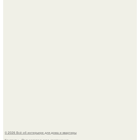
Откуда у дизайнера так много идей?
5 ошибок в планировке, из-за которых вы теряете метры.
© 2026 Всё об интерьере для дома и квартиры
Контакты
Пользовательское соглашение