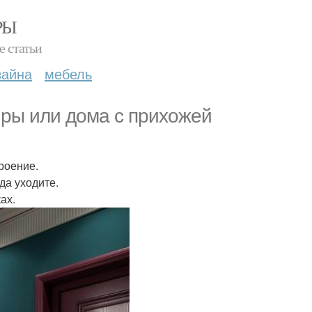
РЫ
е статьи
зайна
мебель
иры или дома с прихожей
роение.
да уходите.
ах.