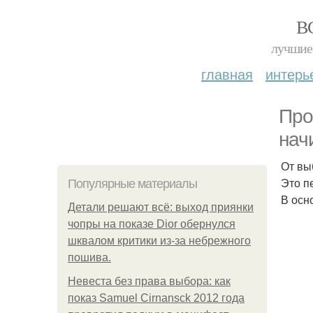
В
лучшие 
главная
интерь
Про
нач
От вы
Это п
Популярные материалы
В осн
Детали решают всё: выход приянки
чопры на показе Dior обернулся
шквалом критики из-за небрежного
пошива.
Невеста без права выбора: как
показ Samuel Cirnansck 2012 года