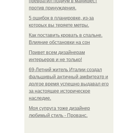
превратил подиум в манифест
против принуждения.
5 ошибок в планировке, из-за
которых вы теряете метры.
Как поставить кровать в спальне.
Влияние обстановки на сон
Привет всем дизайнерам
интерьеров и не только!
69-Летний житель Италии создал
фальшивый античный амфитеатр и
долгое время успешно выдавал его
за настоящее историческое
наследие.
Моя супруга тоже дизайнер
любимый стиль - Прованс.