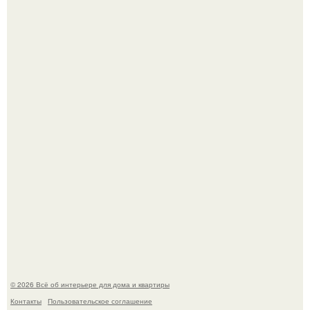
Двухкомнатная квартира в стиле сканди кинфолк и
мебелью 50-х годов в высотке на котельнической.
"Ух, Заморочился же Дизайнер", - подумала я, когда
зашла в кафе - бар "слезы березы".
© 2026 Всё об интерьере для дома и квартиры
Контакты
Пользовательское соглашение