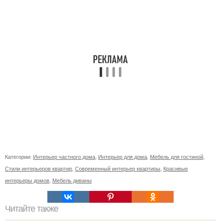
Категории:
Интерьер частного дома
,
Интерьер для дома
,
Мебель для гостиной
,
Стили интерьеров квартир
,
Современный интерьер квартиры
,
Красивые
интерьеры домов
,
Мебель диваны
Читайте также