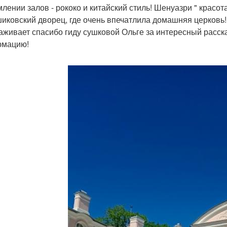
лении залов - рококо и китайский стиль! Шенуазри " красот
иковский дворец, где очень впечатлила домашняя церковь!
аживает спасибо гиду сушковой Ольге за интересный расск
рмацию!