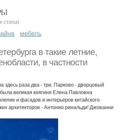
РЫ
е статьи
зайна
мебель
тербурга в такие летние,
нобласти, в частности
 здесь раза два - три. Парково - дворцовый
 была великая княгиня Елена Павловна
лепие и фасадов и интерьеров китайского
ких архитекторов - Антонио ринальди! Джованни