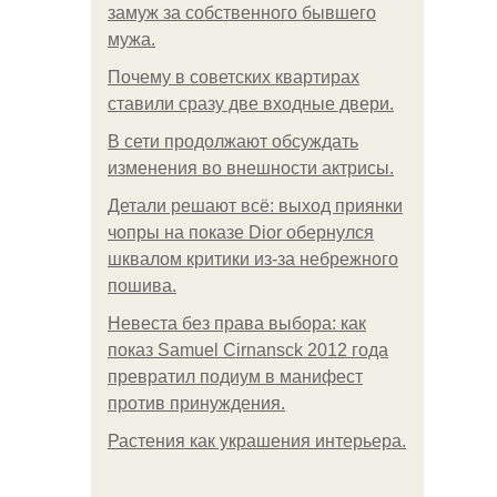
замуж за собственного бывшего
мужа.
Почему в советских квартирах
ставили сразу две входные двери.
В сети продолжают обсуждать
изменения во внешности актрисы.
Детали решают всё: выход приянки
чопры на показе Dior обернулся
шквалом критики из-за небрежного
пошива.
Невеста без права выбора: как
показ Samuel Cirnansck 2012 года
превратил подиум в манифест
против принуждения.
Растения как украшения интерьера.