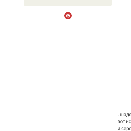
. шад
вот и
и сер