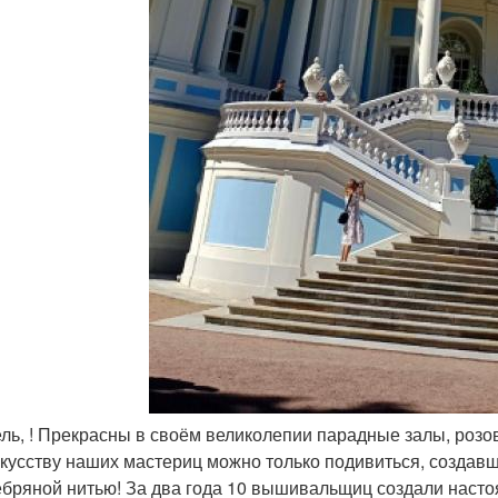
ель, ! Прекрасны в своём великолепии парадные залы, розо
скусству наших мастериц можно только подивиться, создав
ебряной нитью! За два года 10 вышивальщиц создали насто