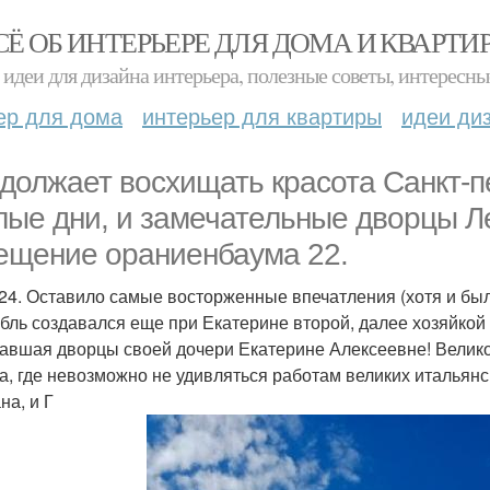
СЁ ОБ ИНТЕРЬЕРЕ ДЛЯ ДОМА И КВАРТИ
идеи для дизайна интерьера, полезные советы, интересны
ер для дома
интерьер для квартиры
идеи ди
должает восхищать красота Санкт-пе
лые дни, и замечательные дворцы Ле
ещение ораниенбаума 22.
024. Оставило самые восторженные впечатления (хотя и была
бль создавался еще при Екатерине второй, далее хозяйкой
авшая дворцы своей дочери Екатерине Алексеевне! Велико
а, где невозможно не удивляться работам великих итальянс
на, и Г