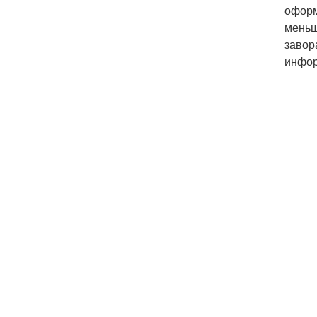
оформ
меньш
завор
инфо