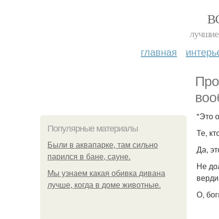
В
лучшие 
главная
интерь
Про
воо
"Это 
Популярные материалы
Те, к
Были в аквапарке, там сильно
Да, э
парился в бане, сауне.
Не до
Мы узнаем какая обивка дивана
вердик
лучше, когда в доме животные.
О, бо