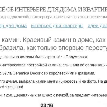
СЁ ОБ ИНТЕРЬЕРЕ ДЛЯ ДОМА И КВАРТИ
идеи для дизайна интерьера, полезные советы, интересны
ер для дома
интерьер для квартиры
идеи ди
 камин. Красивый камин в доме, как 
бразила, как только впервые пересту
однозначно должны быть изразцы! " - Подумала я.
то интересуется постройкой камина, слышали об организац
то была Ceramica Decor с их королевскими изразцами.
лго думая, выбрала камин мечты (бирюзовый на фото. На д
т! 1 250 000!
ги! 1250. Деревянных за шкаф с печкой, за предмет интерье