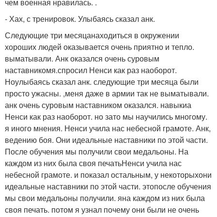
чем военная нравилась. .
- Хах, с тренировок. Улыбаясь сказал анк.
Следующие три месяцанаходиться в окружении
хороших людей оказывается очень приятно и тепло.
выматывали. Анк оказался очень суровым
наставникомя.спросил Ненси как раз наоборот.
Ноулыбаясь сказал анк. следующие три месяца были
просто ужасны. ,меня даже в армии так не выматывали.
анк очень суровым наставником оказался. навыкиа
Ненси как раз наоборот. но зато мы научились многому.
я иного мнения. Ненси учила нас небесной грамоте. Анк,
ведению боя. Они идеальные наставники по этой части.
После обучения мы получили свои медальоны. На
каждом из них была своя печатьНенси учила нас
небесной грамоте. и показал остальным, у некоторыхони
идеальные наставники по этой части. этопосле обучения
мы свои медальоны получили. яна каждом из них была
своя печать. потом я узнал почему они были не очень