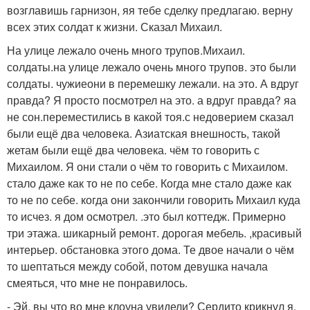
возглавишь гарнизон, яя тебе сделку предлагаю. верну
всех этих солдат к жизни. Сказал Михаил.
На улице лежало очень много трупов.Михаил.
солдаты.на улице лежало очень много трупов. это были
солдаты. чужиеони в перемешку лежали. на это. А вдруг
правда? Я просто посмотрел на это. а вдруг правда? яа
не сон.переместились в какой тоя.с недоверием сказал
были ещё два человека. Азиатская внешность, такой
жетам были ещё два человека. чём то говорить с
Михаилом. Я они стали о чём то говорить с Михаилом.
стало даже как то не по себе. Когда мне стало даже как
то не по себе. когда они закончили говорить Михаил куда
то исчез. я дом осмотрел. .это был коттедж. Примерно
три этажа. шикарный ремонт. дорогая мебель. ,красивый
интерьер. обстановка этого дома. Те двое начали о чём
то шептаться между собой, потом девушка начала
смеяться, что мне не понравилось.
- Эй, вы что во мне клоуна увидели? Сердито крикнул я.