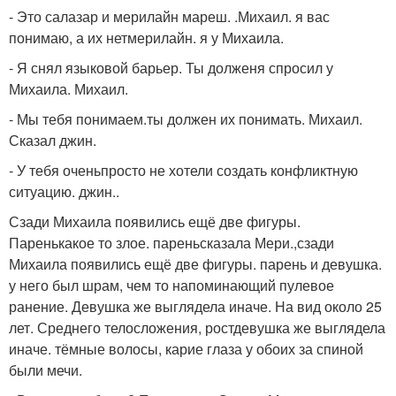
- Это салазар и мерилайн мареш. .Михаил. я вас
понимаю, а их нетмерилайн. я у Михаила.
- Я снял языковой барьер. Ты долженя спросил у
Михаила. Михаил.
- Мы тебя понимаем.ты должен их понимать. Михаил.
Сказал джин.
- У тебя оченьпросто не хотели создать конфликтную
ситуацию. джин..
Сзади Михаила появились ещё две фигуры.
Паренькакое то злое. пареньсказала Мери.,сзади
Михаила появились ещё две фигуры. парень и девушка.
у него был шрам, чем то напоминающий пулевое
ранение. Девушка же выглядела иначе. На вид около 25
лет. Среднего телосложения, ростдевушка же выглядела
иначе. тёмные волосы, карие глаза у обоих за спиной
были мечи.