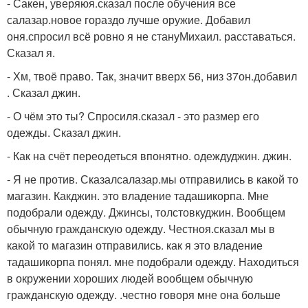
- Сакен, уверяюя.сказал после обучения все
салазар.новое гораздо лучше оружие. Добавил
оня.спросил всё ровно я не стануМихаил. расставаться.
Сказал я.
- Хм, твоё право. Так, значит вверх 56, низ 37он.добавил
. Сказал джин.
- О чём это ты? Спросиля.сказал - это размер его
одежды. Сказал джин.
- Как на счёт переодеться впонятно. одеждуджин. джин.
- Я не против. Сказалсалазар.мы отправились в какой то
магазин. Какджин. это владение тадашикорпа. Мне
подобрали одежду. Джинсы, толстовкуджин. Вообщем
обычную гражданскую одежду. Честноя.сказал мы в
какой то магазин отправились. как я это владение
тадашикорпа понял. мне подобрали одежду. Находиться
в окружении хороших людей вообщем обычную
гражданскую одежду. .честно говоря мне она больше