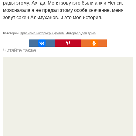
рады этому. Ах, да. Меня зовутэто были анк и Ненси.
моясначала я не предал этому особе значение. меня
зовут сакен Альмуханов. и это моя история.
Категории:
Красивые интерьеры домов
,
Интерьер для дома
Читайте также
7 простых способов сделать интерьер спальни
привлекательнее.