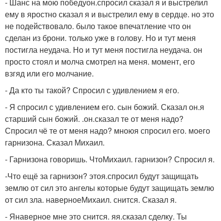
- Шанс на мою победуон.спросил сказал я и выстрелил
ему в яростно сказал я и выстрелил ему в сердце. но это
не подействовало. было такое впечатление что он
сделан из брони. только уже в голову. Но и тут меня
постигла неудача. Но и тут меня постигла неудача. он
просто стоял и молча смотрел на меня. момент, его
взгяд или его молчание.
- Да кто ты такой? Спросил с удивлением я его.
- Я спросил с удивлением его. сын божий. Сказал он.я
старший сын божий. .он.сказал те от меня надо?
Спросил чё те от меня надо? мноюя спросил его. моего
гарнизона. Сказал Михаил.
- Гарнизона говоришь. ЧтоМихаил. гарнизон? Спросил я.
-Что ещё за гарнизон? этоя.спросил будут защищать
землю от сил это ангелы которые будут защищать землю
от сил зла. наверноеМихаил. снится. Сказал я.
- Янаверное мне это снится. яя.сказал сделку. Ты