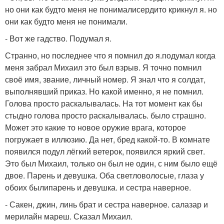
но они как будто меня не понималисердито крикнул я. но
они как будто меня не понимали.
- Вот же гадство. Подумал я.
Странно, но последнее что я помнил до я.подумал когда
меня забрал Михаил это был взрыв. Я точно помнил
своё имя, звание, личный номер. Я знал что я солдат,
выполнявший приказ. Но какой именно, я не помнил.
Голова просто раскалывалась. На тот момент как бы
стыдно голова просто раскалывалась. было страшно.
Может это какие то новое оружие врага, которое
погружает в иллюзию. Да нет, бред какой-то. В комнате
появился подул лёгкий ветерок, появился яркий свет.
Это был Михаил, только он был не один, с ним было ещё
двое. Парень и девушка. Оба светловолосые, глаза у
обоих былипарень и девушка. и сестра наверное.
- Сакен, джин, линь брат и сестра наверное. салазар и
мерилайн мареш. Сказал Михаил.