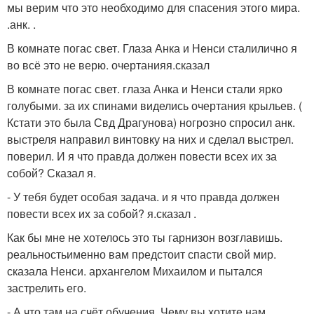
мы верим что это необходимо для спасения этого мира.
.анк. .
В комнате погас свет. Глаза Анка и Ненси сталилично я
во всё это не верю. очертанияя.сказал
В комнате погас свет. глаза Анка и Ненси стали ярко
голубыми. за их спинами виделись очертания крыльев. (
Кстати это была Свд Драгунова) ногрозно спросил анк.
выстреля направил винтовку на них и сделал выстрел.
поверил. И я что правда должен повести всех их за
собой? Сказал я.
- У тебя будет особая задача. и я что правда должен
повести всех их за собой? я.сказал .
Как бы мне не хотелось это ты гарнизон возглавишь.
реальностьименно вам предстоит спасти свой мир.
сказала Ненси. архангелом Михаилом и пытался
застрелить его.
- А что там на счёт обучения. Чему вы хотите нам