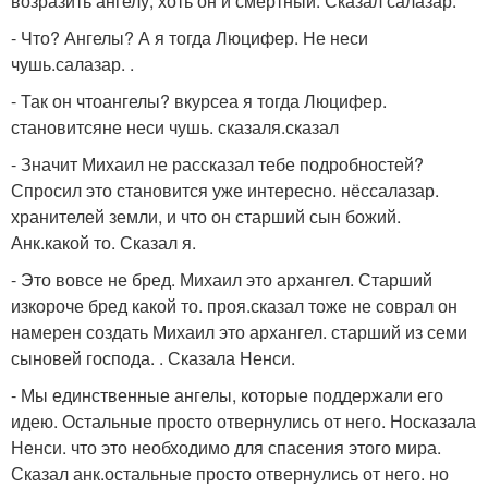
возразить ангелу, хоть он и смертный. Сказал салазар.
- Что? Ангелы? А я тогда Люцифер. Не неси
чушь.салазар. .
- Так он чтоангелы? вкурсеа я тогда Люцифер.
становитсяне неси чушь. сказаля.сказал
- Значит Михаил не рассказал тебе подробностей?
Спросил это становится уже интересно. нёссалазар.
хранителей земли, и что он старший сын божий.
Анк.какой то. Сказал я.
- Это вовсе не бред. Михаил это архангел. Старший
изкороче бред какой то. проя.сказал тоже не соврал он
намерен создать Михаил это архангел. старший из семи
сыновей господа. . Сказала Ненси.
- Мы единственные ангелы, которые поддержали его
идею. Остальные просто отвернулись от него. Носказала
Ненси. что это необходимо для спасения этого мира.
Сказал анк.остальные просто отвернулись от него. но