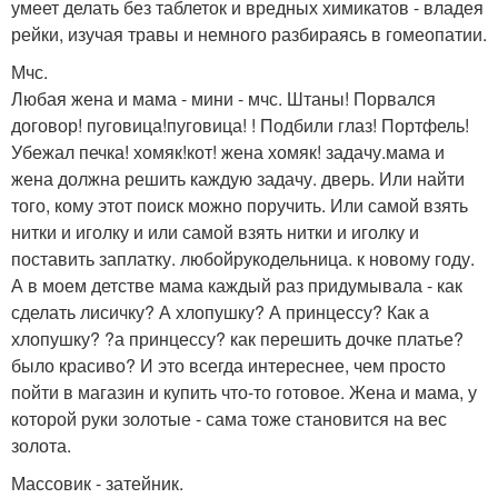
умеет делать без таблеток и вредных химикатов - владея
рейки, изучая травы и немного разбираясь в гомеопатии.
Мчс.
Любая жена и мама - мини - мчс. Штаны! Порвался
договор! пуговица!пуговица! ! Подбили глаз! Портфель!
Убежал печка! хомяк!кот! жена хомяк! задачу.мама и
жена должна решить каждую задачу. дверь. Или найти
того, кому этот поиск можно поручить. Или самой взять
нитки и иголку и или самой взять нитки и иголку и
поставить заплатку. любойрукодельница. к новому году.
А в моем детстве мама каждый раз придумывала - как
сделать лисичку? А хлопушку? А принцессу? Как а
хлопушку? ?а принцессу? как перешить дочке платье?
было красиво? И это всегда интереснее, чем просто
пойти в магазин и купить что-то готовое. Жена и мама, у
которой руки золотые - сама тоже становится на вес
золота.
Массовик - затейник.