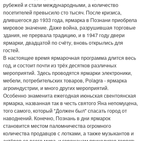
рубежей и стали международными, а количество
посетителей превысило сто тысяч. После кризиса,
длившегося до 1933 года, ярмарка в Познани приобрела
мировое значение. Даже война, разрушившая торговые
здания, не прервала традицию, и в 1947 году двери
ярмарки, двадцатой по счёту, вновь открылись для
гостей.
В настоящее время ярмарочная программа длится весь
год, и состоит почти из трёх десятков различных
мероприятий. Здесь проводятся ярмарки электроники,
мебели, потребительских товаров, Polagra - ярмарка
агроиндустрии, и много других мероприятий.
Особенно знаменита ежегодная июньская свентоянская
ярмарка, названная так в честь святого Яна непомуцена,
того самого, который "Должен был" спасать город от
наводнений. Конечно, Познань в дни ярмарок
становится местом паломничества огромного
количества продавцов с лотками, а также музыкантов и
актёров со всего мира, и горожанам приходится терпеть