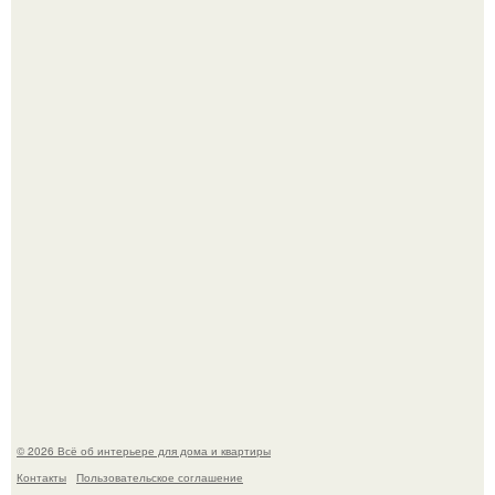
Стало интересно поучаствовать в этом флешмобе -
Artvsartist, хоть он не совсем про рукоделие, а больше
про живопись, рисунок.
Моё знакомство с михайловским замком - и я в восторге!
© 2026 Всё об интерьере для дома и квартиры
Контакты
Пользовательское соглашение