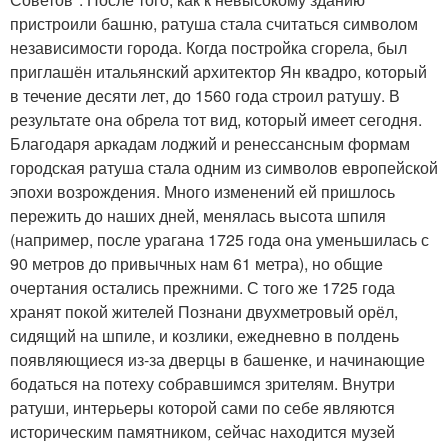
пристроили башню, ратуша стала считаться символом
независимости города. Когда постройка сгорела, был
приглашён итальянский архитектор Ян квадро, который
в течение десяти лет, до 1560 года строил ратушу. В
результате она обрела тот вид, который имеет сегодня.
Благодаря аркадам лоджий и ренессансным формам
городская ратуша стала одним из символов европейской
эпохи возрождения. Много изменений ей пришлось
пережить до наших дней, менялась высота шпиля
(например, после урагана 1725 года она уменьшилась с
90 метров до привычных нам 61 метра), но общие
очертания остались прежними. С того же 1725 года
хранят покой жителей Познани двухметровый орёл,
сидящий на шпиле, и козлики, ежедневно в полдень
появляющиеся из-за дверцы в башенке, и начинающие
бодаться на потеху собравшимся зрителям. Внутри
ратуши, интерьеры которой сами по себе являются
историческим памятником, сейчас находится музей