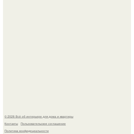
69-Летний житель Италии создал фальшивый античный
амфитеатр и долгое время успешно выдавал его за
настоящее историческое наследие.
Сокровища из Hoff.
© 2026 Всё об интерьере для дома и квартиры
Контакты
Пользовательское соглашение
Политика конфидециальности