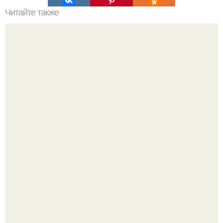
Читайте также
Что такое наслаждение.
Культурный код. Можно сделать красивый интерьер
практически где угодно.