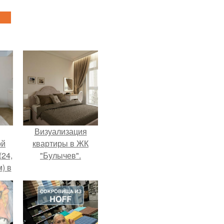
Визуализация
ой
квартиры в ЖК
(24,
"Булычев".
) в