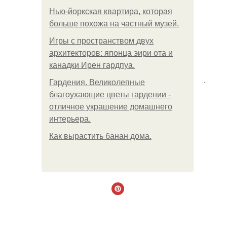
Нью-йоркская квартира, которая
больше похожа на частный музей.
Игры с пространством двух
архитекторов: японца эири ота и
канадки Ирен гардпуа.
.
Гардения. Великолепные
благоухающие цветы гардении -
отличное украшение домашнего
интерьера.
Как вырастить банан дома.