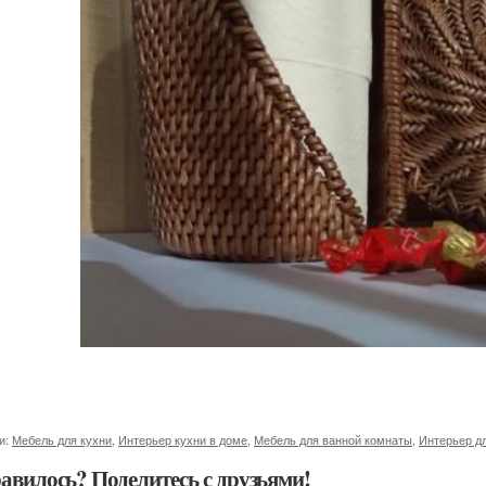
и:
Мебель для кухни
,
Интерьер кухни в доме
,
Мебель для ванной комнаты
,
Интерьер д
авилось? Поделитесь с друзьями!