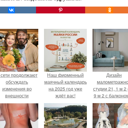
 сети продолжают
Наш фирменный
Дизайн
обсуждать
маячный календарь
малометражн
изменения во
на 2025 год уже
студии 21, 1 м 2 
внешности
ждёт вас!
9 м 2 с балконом
актрисы.
Краснодаре.