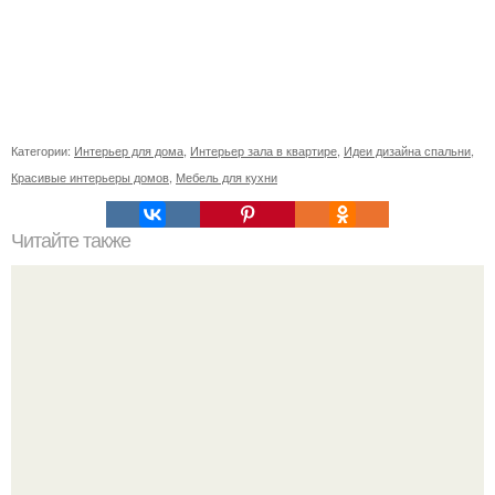
Категории:
Интерьер для дома
,
Интерьер зала в квартире
,
Идеи дизайна спальни
,
Красивые интерьеры домов
,
Мебель для кухни
Читайте также
Забудьте о тех временах, когда магнитола выделялась
своим видом в интерьере автомобиля.