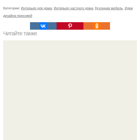
Категории:
Интерьер для дома
,
Интерьер частного дома
,
Кухонная мебель
,
Идеи
дизайна прихожей
Читайте также
Куриная грудка под "Шубкой"?