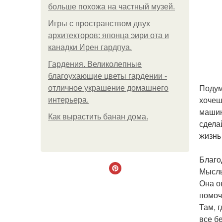
больше похожа на частный музей.
Игры с пространством двух
архитекторов: японца эири ота и
канадки Ирен гардпуа.
Гардения. Великолепные
благоухающие цветы гардении -
Подум
отличное украшение домашнего
хочеш
интерьера.
машин
Как вырастить банан дома.
сдела
жизнь
Благо
Мысль 
Она он
помоч
Там, г
все бе