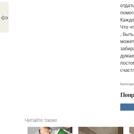
отдат
помог
⇦
Каждо
Что ч
, быт
может
забир
думае
посто
счаст
Категори
Понр
Читайте также