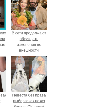
ких
В сети продолжают
или
обсуждать
ные
изменения во
внешности
актрисы.
ованные
Невеста без права
с
выбора: как показ
Samuel Cirnansck