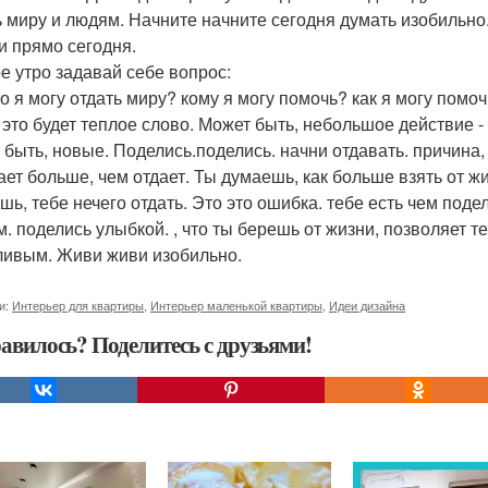
ь миру и людям. Начните начните сегодня думать изобильно
и прямо сегодня.
е утро задавай себе вопрос:
то я могу отдать миру? кому я могу помочь? как я могу пом
ь это будет теплое слово. Может быть, небольшое действие -
 быть, новые. Поделись.поделись. начни отдавать. причина, 
ает больше, чем отдает. Ты думаешь, как больше взять от жи
шь, тебе нечего отдать. Это это ошибка. тебе есть чем подел
м. поделись улыбкой. , что ты берешь от жизни, позволяет те
ливым. Живи живи изобильно.
и:
Интерьер для квартиры
,
Интерьер маленькой квартиры
,
Идеи дизайна
авилось? Поделитесь с друзьями!