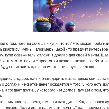
ай о том, чего ты хочешь и купи что-то? Что может приблизи
ь квартиру, купи? Например? Какой - то предмет интерьера
у, купи освежитель, отложи 1 доллар для своей мечты. Шаг
й хоть что-то. начни с простого и позволь жизни позаботитьс
 будут приходить идеи, возможности и нужные люди.
дари.благодари. начни благодарить жизнь прямо сейчас за ее
о долгах и нехватке денег рождается у того, у кого есть до
а и создает долги. , у которого нет долгов, думает о том, чт
ь.
де внимание человека, там он и находится. Когда человек дум
сполезно. Долги долги растут. что делать? надо подумать не