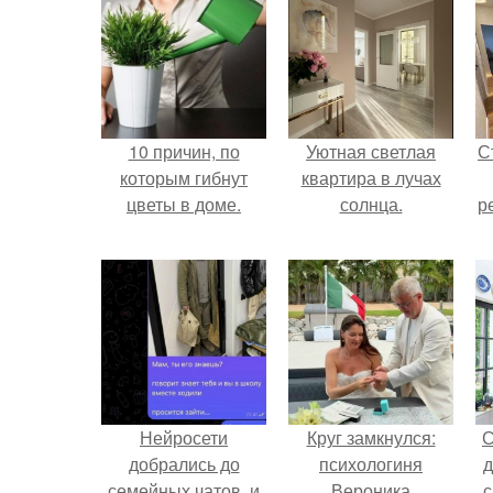
10 причин, по
Уютная светлая
С
которым гибнут
квартира в лучах
цветы в доме.
солнца.
р
Нейросети
Круг замкнулся:
С
добрались до
психологиня
д
семейных чатов, и
Вероника
с