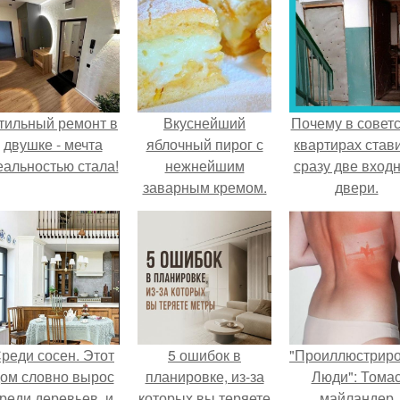
тильный ремонт в
Вкуснейший
Почему в советс
двушке - мечта
яблочный пирог с
квартирах став
еальностью стала!
нежнейшим
сразу две вход
заварным кремом.
двери.
реди сосен. Этот
5 ошибок в
"Проиллюстрир
ом словно вырос
планировке, из-за
Люди": Тома
реди деревьев, и
которых вы теряете
майландер